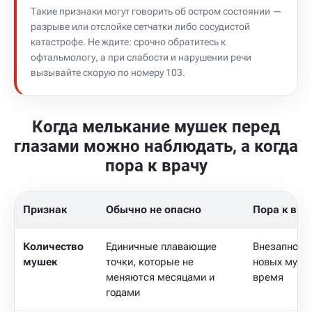
Такие признаки могут говорить об остром состоянии —
разрыве или отслойке сетчатки либо сосудистой
катастрофе. Не ждите: срочно обратитесь к
офтальмологу, а при слабости и нарушении речи
вызывайте скорую по номеру 103.
Когда мелькание мушек перед
глазами можно наблюдать, а когда
пора к врачу
Признак
Обычно не опасно
Пора к вра
Количество
Единичные плавающие
Внезапно п
мушек
точки, которые не
новых муше
меняются месяцами и
время
годами