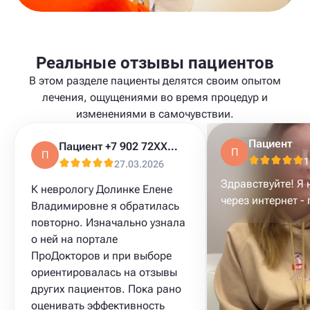
Реальные отзывы пациентов
В этом разделе пациенты делятся своим опытом
лечения, ощущениями во время процедур и
изменениями в самочувствии.
Пациент
Пациент +7 902 72XXXXX
00:37
П
П
1
27.03.2026
Здравствуйте! Я
К неврологу Долинке Елене
через интернет - 
Владимировне я обратилась
повторно. Изначально узнала
о ней на портале
ПроДокторов и при выборе
ориентировалась на отзывы
других пациентов. Пока рано
оценивать эффективность