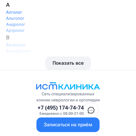
А
Алголог
Альголог
Андролог
Артролог
В
Вегетолог
Вертебролог
Вертеброневролог
Показать все
Вестибулолог
Висцеральный массажист
Висцеральный терапевт
Врач интегративной медицины
Врач ЛФК
Врач первичного приёма
Сеть специализированных
Врач УВТ
клиник неврологии и ортопедии
Врач УЗИ
+7 (495) 174-74-74
Врач ФРМ
Ежедневно с 08:00-21:00
Г
Записаться на приём
Гастроэнтеролог
Гастроэнтеролог-гепатолог