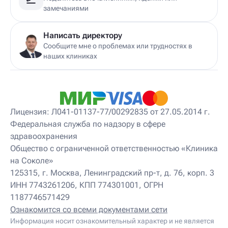
Детский дерматолог
замечаниями
Детский диетолог
Детский инструктор ЛФК
Детский кинезиолог
Написать директору
Детский консультирующий врач ЛФК
Сообщите мне о проблемах или трудностях в
Детский мануальный терапевт
наших клиниках
Детский массажист
Детский невролог
Детский невролог-остеопат
Детский невропатолог
Детский нейропсихолог
Лицензия: Л041-01137-77/00292835 от 27.05.2014 г.
Детский нутрициолог
Федеральная служба по надзору в сфере
Детский ортопед
здравоохранения
Детский остеопат
Детский отоневролог
Общество с ограниченной ответственностью «Клиника
Детский подиатр
на Соколе»
Детский психиатр
125315, г. Москва, Ленинградский пр-т, д. 76, корп. 3
Детский психолог
ИНН 7743261206, КПП 774301001, ОГРН
Детский психотерапевт
1187746571429
Детский реабилитолог
Детский ревматолог
Ознакомится со всеми документами сети
Детский рефлексотерапевт
Информация носит ознакомительный характер и не является
Детский сомнолог