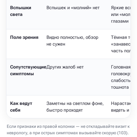
Вспышки
Вспышек и «молний» нет
Яркие вспы
света
или «молни
глазами
Поле зрения
Видно полностью, обзор
Тёмная тень
не сужен
«занавеска
часть поля 
Сопутствующие
Других жалоб нет
Головная бо
симптомы
головокруж
слабость, о
тошнота
Как ведут
Заметны на светлом фоне,
Нарастают,
себя
быстро проходят
видеть и не
Если признаки из правой колонки — не откладывайте визит к
неврологу, а при острых симптомах вызывайте скорую (103).