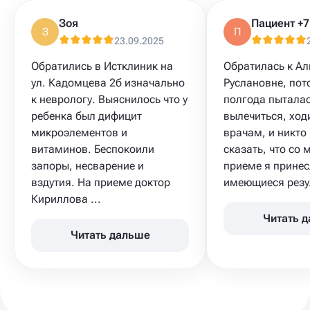
Зоя
З
П
23.09.2025
Обратились в Истклиник на
Обратилась к Ал
ул. Кадомцева 2б изначально
Руслановне, пот
к неврологу. Выяснилось что у
полгода пытала
ребенка был дифицит
вылечиться, ход
микроэлементов и
врачам, и никто
витаминов. Беспокоили
сказать, что со 
запоры, несварение и
приеме я прине
вздутия. На приеме доктор
имеющиеся резул
Кириллова ...
Читать 
Читать дальше