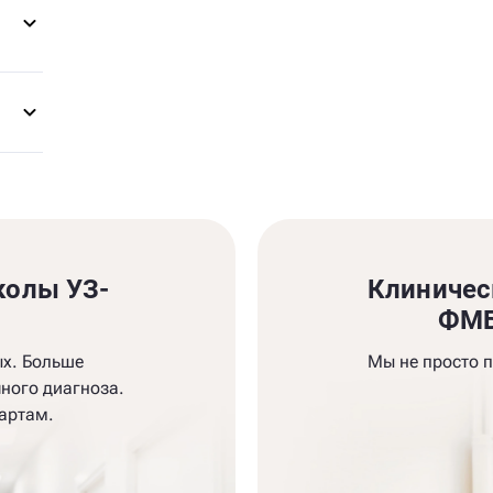
колы УЗ-
Клиничес
и
ФМБ
ых. Больше
Мы не просто 
ного диагноза.
артам.