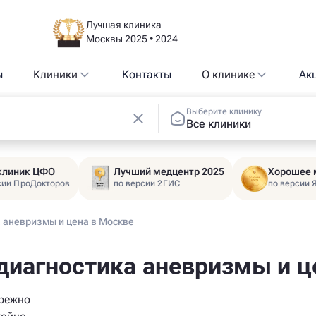
Лучшая клиника
Москвы 2025 • 2024
ы
Клиники
Контакты
О клинике
Ак
Выберите клинику
Все клиники
 клиник ЦФО
Лучший медцентр 2025
Хорошее 
сии ПроДокторов
по версии 2ГИС
по версии 
 аневризмы и цена в Москве
диагностика аневризмы и ц
ережно