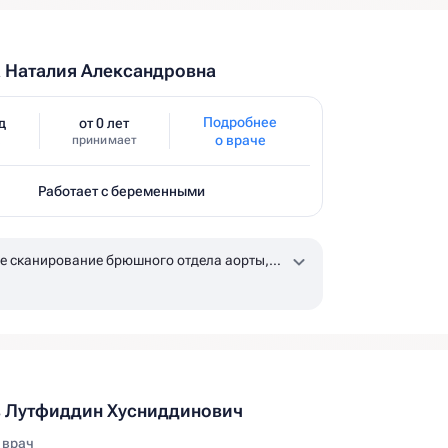
 Наталия Александровна
Подробнее
д
от 0 лет
о враче
принимает
Работает с беременными
е сканирование брюшного отдела аорты,
ых и общих бедренных артерий
 Лутфиддин Хусниддинович
 врач