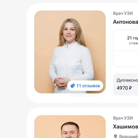
Врач УЗИ
Антонова
21 го
стаж
Дуплексно
11 отзывов
подвздошн
4970 ₽
Врач УЗИ
Хашимов
Ведущий