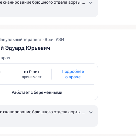
е сканирование брюшного отдела аорты,
ых и общих бедренных артерий
Мануальный терапевт · Врач УЗИ
ий Эдуард Юрьевич
 врач
Подробнее
т
от 0 лет
о враче
принимает
Работает с беременными
е сканирование брюшного отдела аорты,
ых и общих бедренных артерий