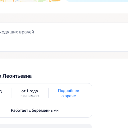
а Леонтьевна
Подробнее
д
от 1 года
о враче
принимает
Работает с беременными