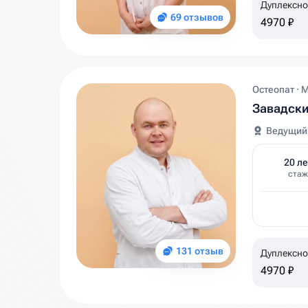
Дуплексно
69 отзывов
подвздошн
4970 ₽
Остеопат · 
Завадск
Ведущий
20 ле
стаж
131 отзыв
Дуплексно
подвздошн
4970 ₽