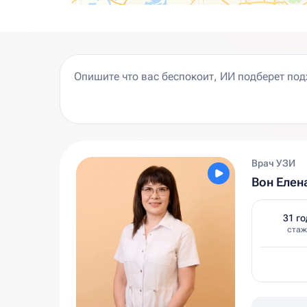
Врач УЗИ
Вон Елен
31 го
стаж