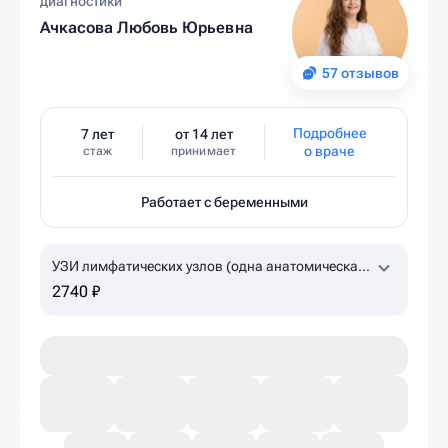
диагностики
Ачкасова Любовь Юрьевна
57 отзывов
Подробнее
7 лет
от 14 лет
о враче
стаж
принимает
Работает с беременными
УЗИ лимфатических узлов (одна анатомическая
зона)
2740 ₽