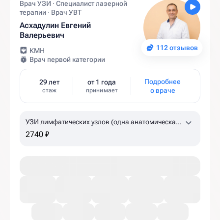
Врач УЗИ · Специалист лазерной
терапии · Врач УВТ
Асхадулин Евгений
Валерьевич
112 отзывов
КМН
Врач первой категории
Подробнее
29 лет
от 1 года
о враче
стаж
принимает
УЗИ лимфатических узлов (одна анатомическая
зона)
2740 ₽