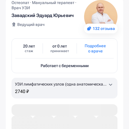
Остеопат · Мануальный терапевт ·
Врач УЗИ
Завадский Эдуард Юрьевич
Ведущий врач
132 отзыва
Подробнее
20 лет
от 0 лет
о враче
стаж
принимает
Работает с беременными
УЗИ лимфатических узлов (одна анатомическая
зона)
2740 ₽