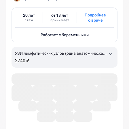
Подробнее
20 лет
от 18 лет
о враче
стаж
принимает
Работает с беременными
УЗИ лимфатических узлов (одна анатомическая
зона)
2740 ₽