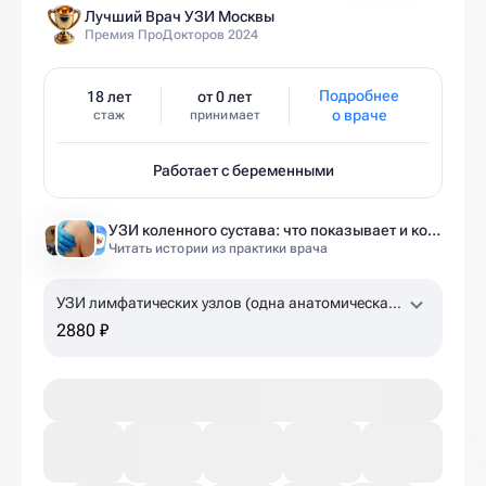
Лучший Врач УЗИ Москвы
Премия ПроДокторов 2024
Подробнее
18 лет
от 0 лет
о враче
стаж
принимает
Работает с беременными
УЗИ коленного сустава: что показывает и когда назначают
Читать истории из практики врача
УЗИ лимфатических узлов (одна анатомическая
зона)
2880 ₽