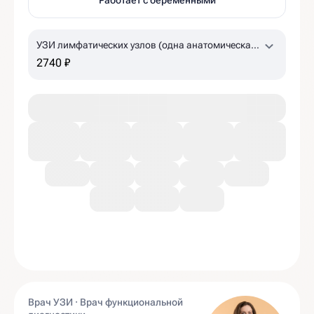
Работает с беременными
УЗИ лимфатических узлов (одна анатомическая
зона)
2740 ₽
Врач УЗИ · Врач функциональной