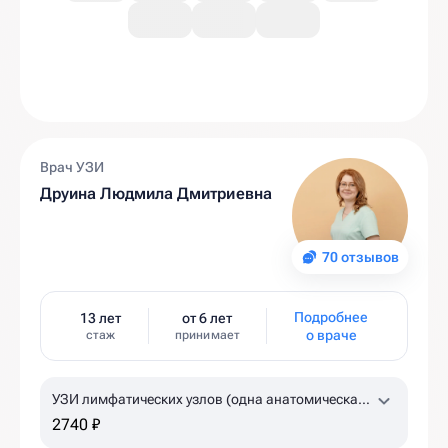
Врач УЗИ
Друина Людмила Дмитриевна
70 отзывов
Подробнее
13 лет
от 6 лет
о враче
стаж
принимает
УЗИ лимфатических узлов (одна анатомическая
зона)
2740 ₽