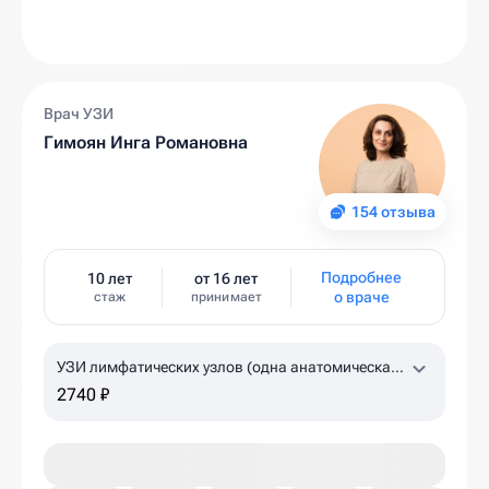
Врач УЗИ
Гимоян Инга Романовна
154 отзыва
Подробнее
10 лет
от 16 лет
о враче
стаж
принимает
УЗИ лимфатических узлов (одна анатомическая
зона)
2740 ₽