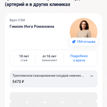
(артерий и в других клиниках
Врач УЗИ
Гимоян Инга Романовна
154 отзыва
Подробнее
10 лет
от 16 лет
о враче
стаж
принимает
Триплексное сканирование сосудов нижних
конечностей
5470 ₽