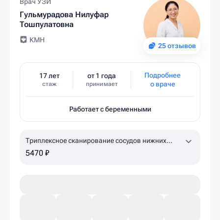
Врач УЗИ
Гульмурадова Нилуфар
Тошпулатовна
КМН
25 отзывов
Подробнее
17 лет
от 1 года
о враче
стаж
принимает
Работает с беременными
Триплексное сканирование сосудов нижних
конечностей
5470 ₽