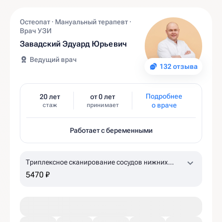
Остеопат · Мануальный терапевт ·
Врач УЗИ
Завадский Эдуард Юрьевич
Ведущий врач
132 отзыва
Подробнее
20 лет
от 0 лет
о враче
стаж
принимает
Работает с беременными
Триплексное сканирование сосудов нижних
конечностей
5470 ₽