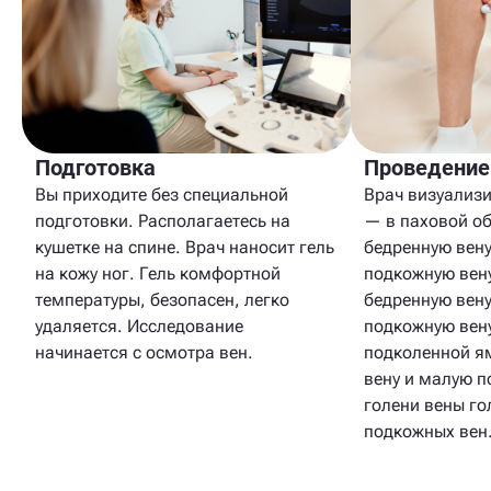
Подготовка
Проведение
Вы приходите без специальной
Врач визуализи
подготовки. Располагаетесь на
— в паховой о
кушетке на спине. Врач наносит гель
бедренную вен
на кожу ног. Гель комфортной
подкожную вену
температуры, безопасен, легко
бедренную вен
удаляется. Исследование
подкожную вену
начинается с осмотра вен.
подколенной я
вену и малую п
голени вены го
подкожных вен