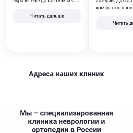
экране, еще до того как мы ...
артерий. Доктор
комфортно прове
Читать дальше
Читать 
Адреса наших клиник
Мы – специализированная
клиника неврологии и
ортопедии в России