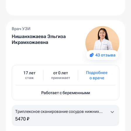
Врач УЗИ
Нишанхожаева Эльгиза
Икрамхожаевна
43 отзыва
Подробнее
17 лет
от 0 лет
о враче
стаж
принимает
Работает с беременными
Триплексное сканирование сосудов нижних
конечностей
5470 ₽