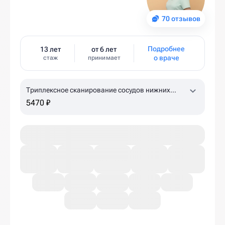
70 отзывов
Подробнее
13 лет
от 6 лет
о враче
стаж
принимает
Триплексное сканирование сосудов нижних
конечностей
5470 ₽