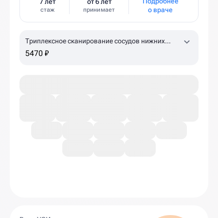
Подробнее
7 лет
от 6 лет
о враче
стаж
принимает
Триплексное сканирование сосудов нижних
конечностей
5470 ₽