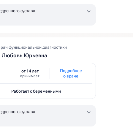
едренного сустава
Врач функциональной диагностики
а Любовь Юрьевна
Подробнее
от 14 лет
о враче
принимает
Работает с беременными
едренного сустава