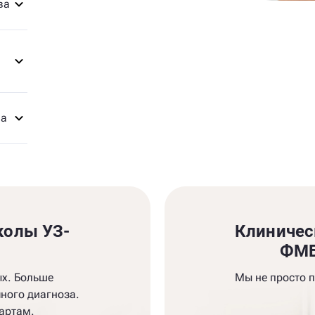
ва
ва
колы УЗ-
Клиничес
и
ФМБ
ых. Больше
Мы не просто 
ного диагноза.
артам.