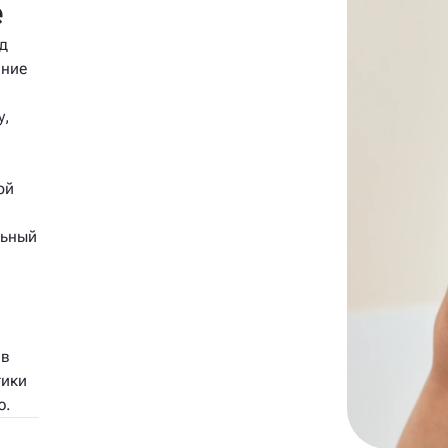
е
д
яние
у,
ой
льный
 в
тики
ю.