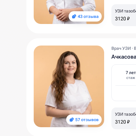
УЗИ тазоб
43 отзыва
3120 ₽
Врач УЗИ · 
Ачкасов
7 лет
стаж
УЗИ тазоб
57 отзывов
3120 ₽