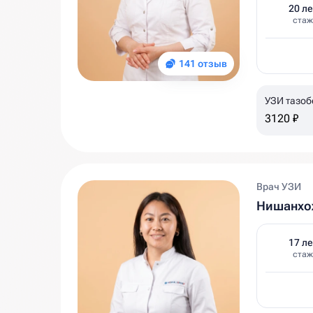
20 ле
стаж
141 отзыв
УЗИ тазоб
3120 ₽
Врач УЗИ
Нишанхо
17 ле
стаж