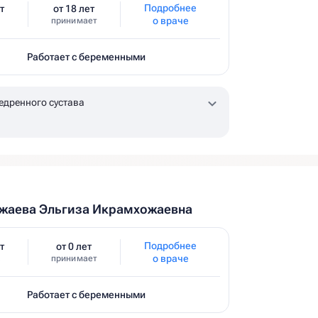
Подробнее
т
от 18 лет
о враче
принимает
Работает с беременными
едренного сустава
жаева Эльгиза Икрамхожаевна
Подробнее
т
от 0 лет
о враче
принимает
Работает с беременными