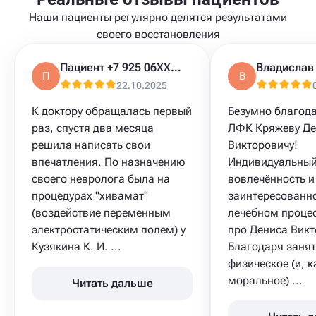
Наши пациенты регулярно делятся результатами
своего восстановления
Пациент +7 925 06XXXXX
Владислав
П
В
22.10.2025
К доктору обращалась первый
Безумно благода
раз, спустя два месяца
ЛФК Кряжеву Де
решила написать свои
Викторовичу!
впечатления. По назначению
Индивидуальный
своего невролога была на
вовлечённость и
процедурах "хивамат"
заинтересованно
(воздействие переменным
лечебном процес
электростатическим полем) у
про Дениса Викт
Кузякина К. И. ...
Благодаря заня
физическое (и, к
моральное) ...
Читать дальше