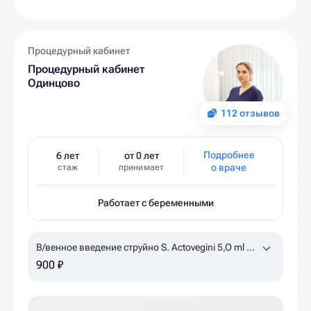
Процедурный кабинет
Процедурный кабинет
Одинцово
112 отзывов
Подробнее
6 лет
от 0 лет
о враче
стаж
принимает
Работает с беременными
В/венное введение струйно S. Actovegini 5,O ml +
NaCl 0,9% 15 ml
по назначению врача, уточняйте
900 ₽
наличие в клинике