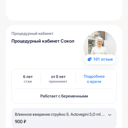
Процедурный кабинет
Процедурный кабинет Сокол
101 отзыв
Подробнее
6 лет
от 0 лет
о враче
стаж
принимает
Работает с беременными
В/венное введение струйно S. Actovegini 5,O ml +
NaCl 0,9% 15 ml
по назначению врача, уточняйте
900 ₽
наличие в клинике