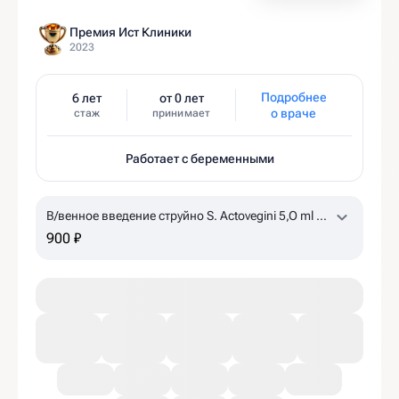
Премия Ист Клиники
2023
Подробнее
6 лет
от 0 лет
о враче
стаж
принимает
Работает с беременными
В/венное введение струйно S. Actovegini 5,O ml +
NaCl 0,9% 15 ml
по назначению врача, уточняйте
900 ₽
наличие в клинике