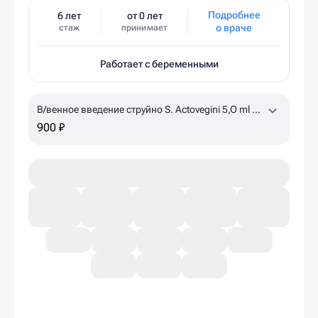
Подробнее
6 лет
от 0 лет
о враче
стаж
принимает
Работает с беременными
В/венное введение струйно S. Actovegini 5,O ml +
NaCl 0,9% 15 ml
по назначению врача, уточняйте
900 ₽
наличие в клинике