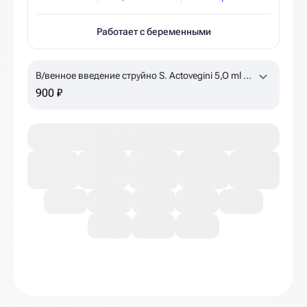
Работает с беременными
В/венное введение струйно S. Actovegini 5,O ml +
NaCl 0,9% 15 ml
по назначению врача, уточняйте
900 ₽
наличие в клинике