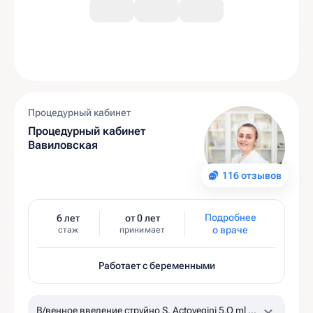
Процедурный кабинет
Процедурный кабинет
Вавиловская
116 отзывов
Подробнее
6 лет
от 0 лет
о враче
стаж
принимает
Работает с беременными
В/венное введение струйно S. Actovegini 5,O ml +