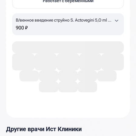
Работает с беременными
В/венное введение струйно S. Actovegini 5,O ml +
NaCl 0,9% 15 ml
по назначению врача, уточняйте
900 ₽
наличие в клинике
Другие врачи Ист Клиники