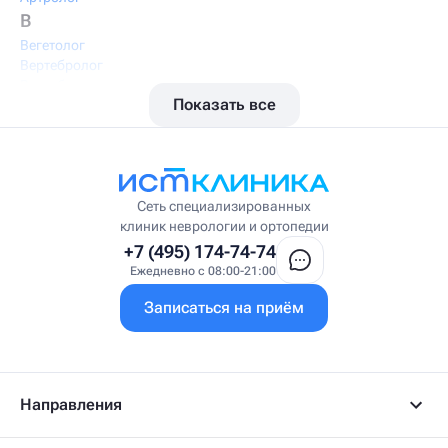
В
Вегетолог
Вертебролог
Вертеброневролог
Показать все
Вестибулолог
Висцеральный массажист
Висцеральный терапевт
Врач интегративной медицины
Врач ЛФК
Врач первичного приёма
Сеть специализированных
Врач УВТ
клиник неврологии и ортопедии
Врач УЗИ
+7 (495) 174-74-74
Врач ФРМ
Ежедневно с 08:00-21:00
Г
Записаться на приём
Гастроэнтеролог
Гастроэнтеролог-гепатолог
Гепатолог
Гериатр
Геронтолог
Направления
Гинеколог
Гинеколог-эндокринолог