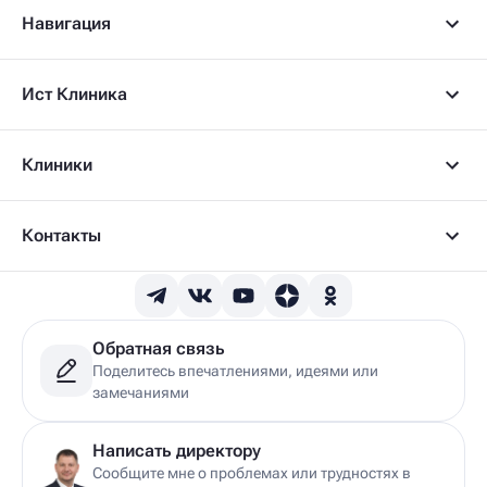
Гипнотерапевт
Навигация
Гирудолог
Гирудотерапевт
Д
Ист Клиника
Дерматовенеролог
Дерматолог
Детский артролог
Клиники
Детский вертебролог
Детский вертеброневролог
Детский врач ЛФК
Детский врач УЗИ
Контакты
Детский гастроэнтеролог
Детский гепатолог
Детский гинеколог
Детский гинеколог-эндокринолог
Детский гирудотерапевт
Обратная связь
Детский дерматовенеролог
Поделитесь впечатлениями, идеями или
Детский дерматолог
замечаниями
Детский диетолог
Детский инструктор ЛФК
Детский кинезиолог
Написать директору
Детский консультирующий врач ЛФК
Сообщите мне о проблемах или трудностях в