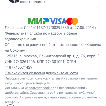
Детский мануальный терапевт
наших клиниках
Детский массажист
Детский невролог
Детский невролог-остеопат
Детский невропатолог
Детский нейропсихолог
Лицензия: Л041-01137-77/00292835 от 27.05.2014 г.
Детский нутрициолог
Федеральная служба по надзору в сфере
Детский ортопед
здравоохранения
Детский остеопат
Детский отоневролог
Общество с ограниченной ответственностью «Клиника
Детский подиатр
на Соколе»
Детский психиатр
125315, г. Москва, Ленинградский пр-т, д. 76, корп. 3
Детский психолог
ИНН 7743261206, КПП 774301001, ОГРН
Детский психотерапевт
1187746571429
Детский реабилитолог
Детский ревматолог
Ознакомится со всеми документами сети
Детский рефлексотерапевт
Информация носит ознакомительный характер и не является
Детский сомнолог
медицинской рекомендацией.
Детский спортивный врач
Ист Клиника
использует cookie
для персонализации и
Детский травматолог
удобства сайта. Сведения на сайте не являются публичной
Детский травматолог-ортопед
офертой. Актуальные цены, акции и предложения уточняйте по
Детский физиотерапевт
телефону.
Детский эндокринолог