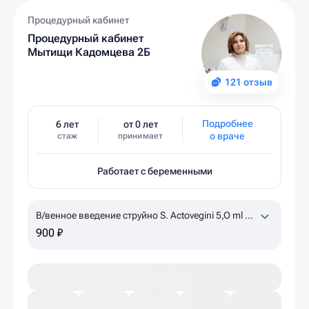
Процедурный кабинет
Процедурный кабинет
Мытищи Кадомцева 2Б
121 отзыв
Подробнее
6 лет
от 0 лет
о враче
стаж
принимает
Работает с беременными
В/венное введение струйно S. Actovegini 5,O ml +
NaCl 0,9% 15 ml
по назначению врача, уточняйте
900 ₽
наличие в клинике