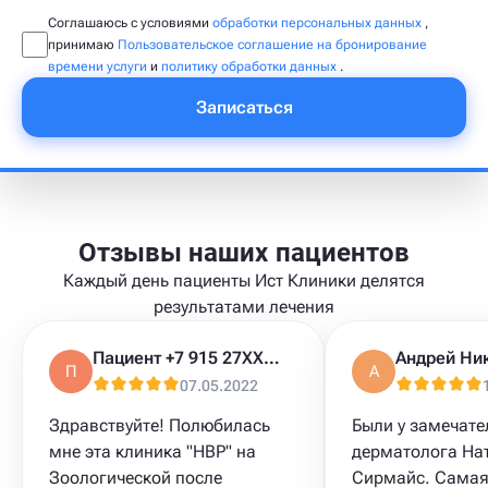
Соглашаюсь с условиями
обработки персональных данных
,
принимаю
Пользовательское соглашение на бронирование
времени услуги
и
политику обработки данных
.
Записаться
Отзывы наших пациентов
Каждый день пациенты Ист Клиники делятся
результатами лечения
Пациент +7 915 27XXXXX
Андрей Ни
П
А
07.05.2022
Здравствуйте! Полюбилась
Были у замечате
мне эта клиника "HBP" на
дерматолога На
Зоологической после
Сирмайс. Самая