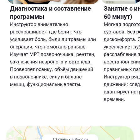
Диагностика и составление
Занятие с и
программы
60 минут)
Инструктор внимательно
Мягкая подгот
расспрашивает: где болит, что
суставов. Без 
усиливает боль, были ли травмы или
дискомфорта. 
операции, что помогало раньше.
укрепление гл
Изучает МРТ позвоночника, рентген,
расслабление 
заключения невролога и ортопеда.
восстановлени
Проверяет осанку, объём движений
правильных па
в позвоночнике, силу и баланс
Инструктор ря
мышц, функциональные тесты.
движении: след
адаптирует наг
времени.
10 клиник в России