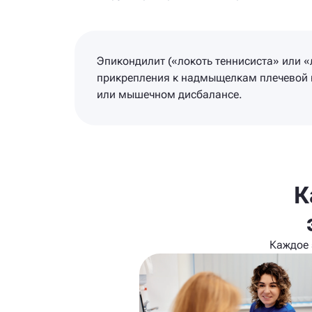
Эпикондилит («локоть теннисиста» или «
прикрепления к надмыщелкам плечевой к
или мышечном дисбалансе.
К
Каждое 