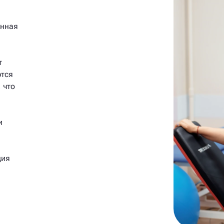
анная
т
ются
 что
и
ция