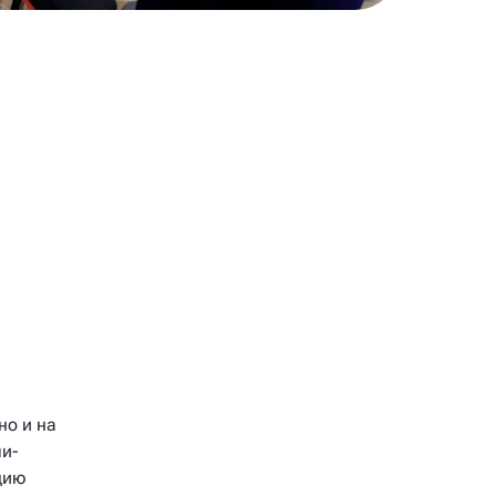
но и на
ми-
цию