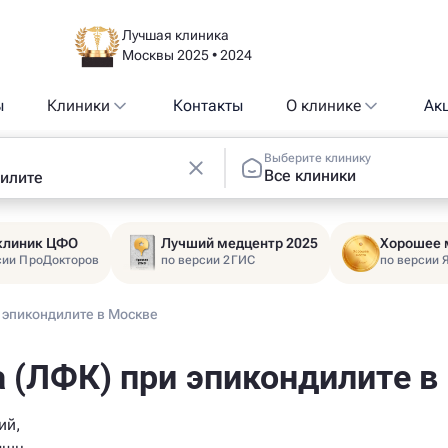
Лучшая клиника
Москвы 2025 • 2024
ы
Клиники
Контакты
О клинике
Ак
Выберите клинику
Все клиники
 клиник ЦФО
Лучший медцентр 2025
Хорошее 
сии ПроДокторов
по версии 2ГИС
по версии 
 эпикондилите в Москве
 (ЛФК) при эпикондилите в
ий,