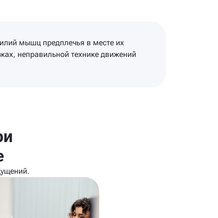
жилий мышц предплечья в месте их
ках, неправильной технике движений
ри
е
щущений.