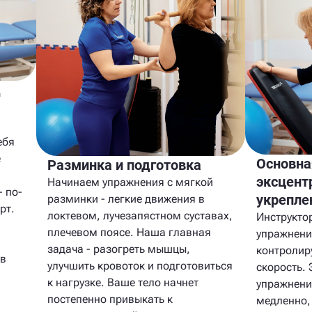
д
ебя
е
Основна
Разминка и подготовка
эксцент
Начинаем упражнения с мягкой
- по-
укрепле
разминки - легкие движения в
рт.
локтевом, лучезапястном суставах,
Инструкто
плечевом поясе. Наша главная
упражнение
задача - разогреть мышцы,
контролир
 в
улучшить кровоток и подготовиться
скорость.
к нагрузке. Ваше тело начнет
упражнени
постепенно привыкать к
медленно,