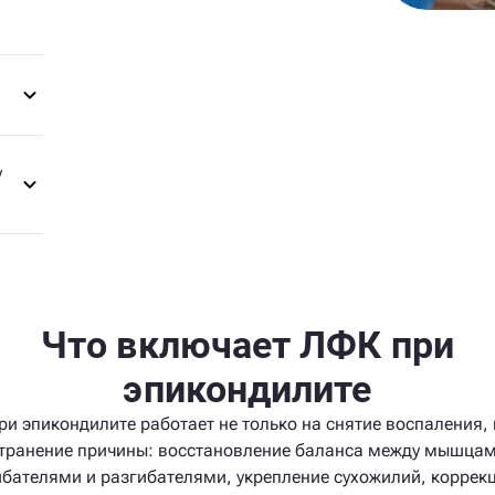
у
Что включает ЛФК при
эпикондилите
и эпикондилите работает не только на снятие воспаления, 
транение причины: восстановление баланса между мышца
ибателями и разгибателями, укрепление сухожилий, коррек