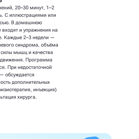
ь
ений, 20–30 минут, 1–2
нь. С иллюстрациями или
исью. В домашнюю
 входят и упражнения на
е. Каждые 2–3 недели —
левого синдрома, объёма
 силы мышц и качества
 движения. Программа
ся. При недостаточной
— обсуждается
ость дополнительных
физиотерапия, инъекция)
ьтация хирурга.