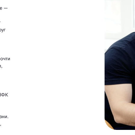
ке —
т
руг
почти
п,
 ЛФК
зни.
,