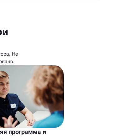
ри
ора. Не
овано.
я программа и