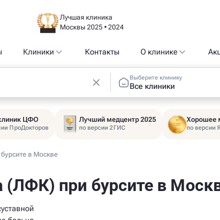
Лучшая клиника
Москвы 2025 • 2024
ы
Клиники
Контакты
О клинике
Ак
Выберите клинику
Все клиники
 клиник ЦФО
Лучший медцентр 2025
Хорошее 
сии ПроДокторов
по версии 2ГИС
по версии 
 бурсите в Москве
 (ЛФК) при бурсите в Моск
суставной