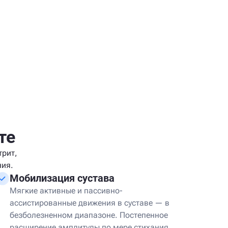
те
трит,
ния.
Мобилизация сустава
Мягкие активные и пассивно-
ассистированные движения в суставе — в
безболезненном диапазоне. Постепенное
расширение амплитуды по мере стихания