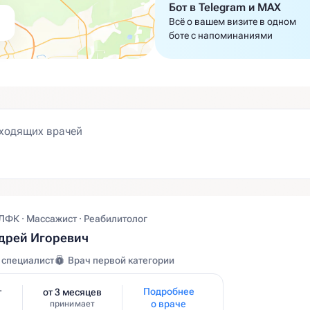
Бот в Telegram и MAX
Всё о вашем визите в одном
боте с напоминаниями
ЛФК · Массажист · Реабилитолог
дрей Игоревич
 специалист
Врач первой категории
Подробнее
т
от 3 месяцев
о враче
принимает