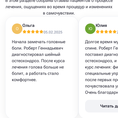
В этом разделе собраны отзывы пациентов о процессе
лечения, ощущениях во время процедур и изменениях
в самочувствии.
Ольга
Юлия
О
Ю
05.02.2025
Начала замечать головные
Долгое время му
боли. Роберт Геннадьевич
спине. Роберт Г
диагностировал шейный
поставил диагн
остеохондроз. После курса
остеохондроз, и
лечения голова больше не
курс лечения: ф
болит, а работать стало
специальные уп
комфортнее.
после первых пр
почувствовала у
Очень благодарна
Читать 