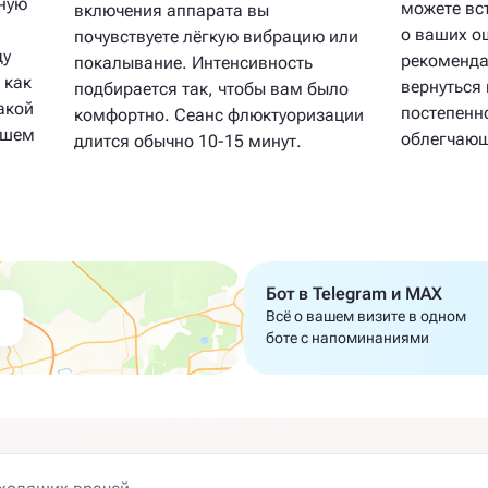
чную
можете вс
включения аппарата вы
о ваших о
почувствуете лёгкую вибрацию или
ду
рекоменда
покалывание. Интенсивность
 как
вернуться
подбирается так, чтобы вам было
акой
постепенн
комфортно. Сеанс флюктуоризации
ашем
облегчающ
длится обычно 10-15 минут.
Бот в Telegram и MAX
Всё о вашем визите в одном
боте с напоминаниями