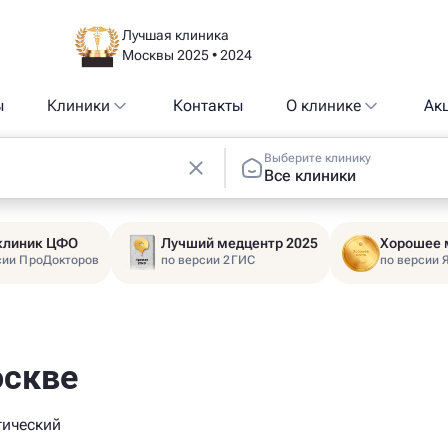
Лучшая клиника
Москвы 2025 • 2024
ы
Клиники
Контакты
О клинике
Ак
Выберите клинику
Все клиники
 клиник ЦФО
Лучший медцентр 2025
Хорошее 
сии ПроДокторов
по версии 2ГИС
по версии 
оскве
тический