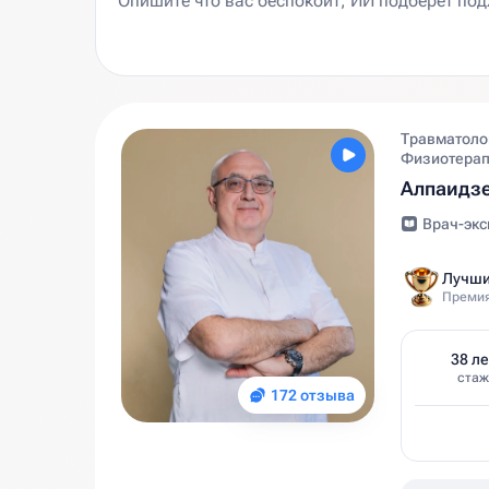
Травматолог
Физиотерап
Алпаидзе
Врач-экс
Лучши
Премия
38 ле
стаж
172 отзыва