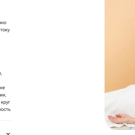
чно
току
,
не
ии,
 круг
ность