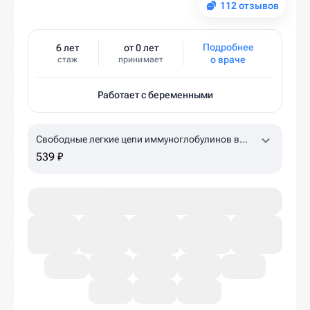
112 отзывов
Подробнее
6 лет
от 0 лет
о враче
стаж
принимает
Работает с беременными
Свободные легкие цепи иммуноглобулинов в
сыворотке крови
539 ₽