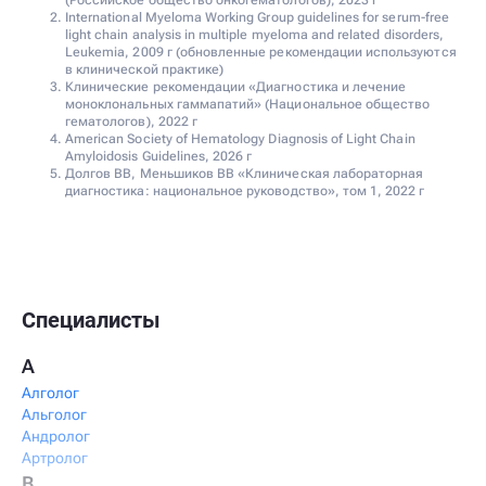
(Российское общество онкогематологов), 2023 г
International Myeloma Working Group guidelines for serum-free
light chain analysis in multiple myeloma and related disorders,
Leukemia, 2009 г (обновленные рекомендации используются
в клинической практике)
Клинические рекомендации «Диагностика и лечение
моноклональных гаммапатий» (Национальное общество
гематологов), 2022 г
American Society of Hematology Diagnosis of Light Chain
Amyloidosis Guidelines, 2026 г
Долгов ВВ, Меньшиков ВВ «Клиническая лабораторная
диагностика: национальное руководство», том 1, 2022 г
Специалисты
А
Алголог
Альголог
Андролог
Артролог
В