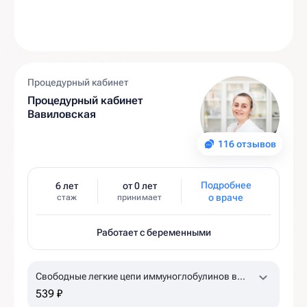
Процедурный кабинет
Процедурный кабинет
Вавиловская
116 отзывов
Подробнее
6 лет
от 0 лет
о враче
стаж
принимает
Работает с беременными
Свободные легкие цепи иммуноглобулинов в
сыворотке крови
539 ₽