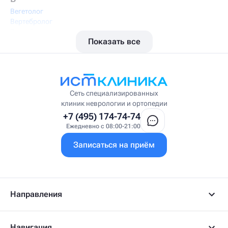
Вегетолог
Вертебролог
Вертеброневролог
Показать все
Вестибулолог
Висцеральный массажист
Висцеральный терапевт
Врач интегративной медицины
Врач ЛФК
Врач первичного приёма
Сеть специализированных
Врач УВТ
клиник неврологии и ортопедии
Врач УЗИ
+7 (495) 174-74-74
Врач ФРМ
Ежедневно с 08:00-21:00
Г
Записаться на приём
Гастроэнтеролог
Гастроэнтеролог-гепатолог
Гепатолог
Гериатр
Геронтолог
Направления
Гинеколог
Гинеколог-эндокринолог
Гипнотерапевт
Навигация