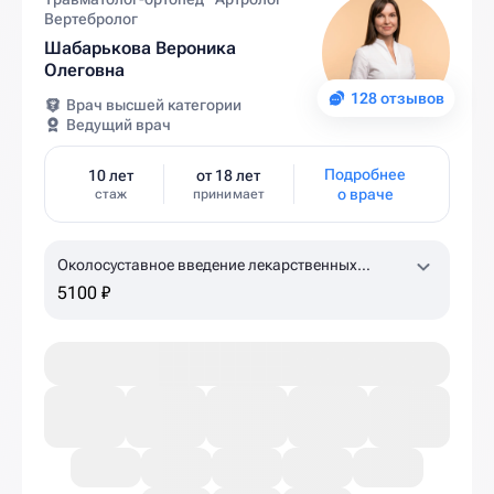
Вертебролог
Шабарькова Вероника
Олеговна
128 отзывов
Врач высшей категории
Ведущий врач
Подробнее
10 лет
от 18 лет
о враче
стаж
принимает
Околосуставное введение лекарственных
препаратов (ACP-терапия, 1 пробирка)
5100 ₽