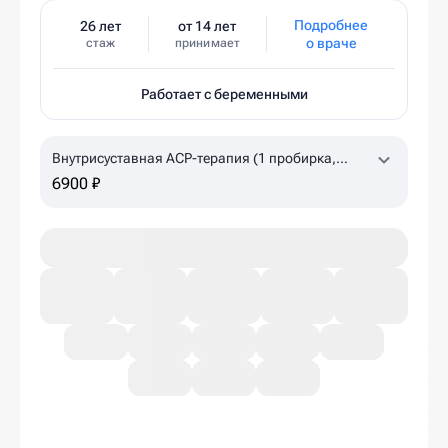
Подробнее
26 лет
от 14 лет
о враче
стаж
принимает
Работает с беременными
Внутрисуставная ACP-терапия (1 пробирка,
лучезапястный, голеностопный, локтевой
6900 ₽
суставы)