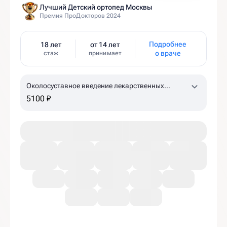
Лучший Детский ортопед Москвы
Премия ПроДокторов 2024
Подробнее
18 лет
от 14 лет
о враче
стаж
принимает
Околосуставное введение лекарственных
препаратов (ACP-терапия, 1 пробирка)
5100 ₽