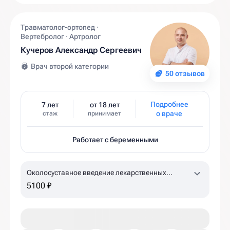
Травматолог-ортопед ·
Вертебролог · Артролог
Кучеров Александр Сергеевич
Врач второй категории
50 отзывов
Подробнее
7 лет
от 18 лет
о враче
стаж
принимает
Работает с беременными
Околосуставное введение лекарственных
препаратов (ACP-терапия, 1 пробирка)
5100 ₽