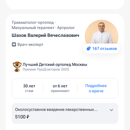
Травматолог-ортопед ·
Мануальный терапевт · Артролог
Шахов Валерий Вячеславович
Врач-эксперт
167 отзывов
Лучший Детский ортопед Москвы
Премия ПроДокторов 2025
Подробнее
30 лет
от 6 лет
о враче
стаж
принимает
Околосуставное введение лекарственных
препаратов (ACP-терапия, 1 пробирка)
5100 ₽