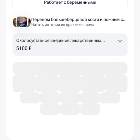
Работает с беременными
Перелом большеберцовой кости и ложный сустав: моя история восстановления длиной в полтора года
Читать истории из практики врача
Околосуставное введение лекарственных
препаратов (ACP-терапия, 1 пробирка)
5100 ₽