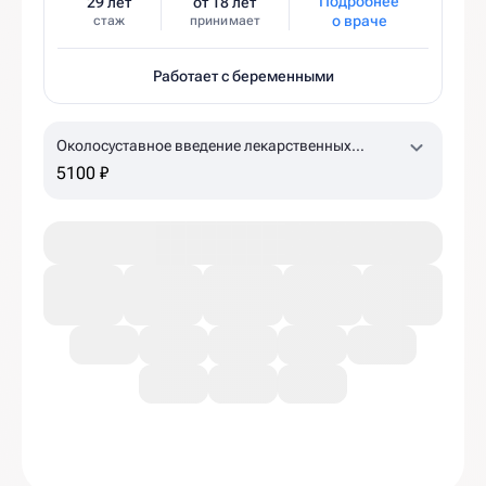
Подробнее
29 лет
от 18 лет
о враче
стаж
принимает
Работает с беременными
Околосуставное введение лекарственных
препаратов (ACP-терапия, 1 пробирка)
5100 ₽