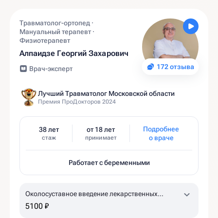
Травматолог-ортопед ·
Мануальный терапевт ·
Физиотерапевт
Алпаидзе Георгий Захарович
172 отзыва
Врач-эксперт
Лучший Травматолог Московской области
Премия ПроДокторов 2024
Подробнее
38 лет
от 18 лет
о враче
стаж
принимает
Работает с беременными
Околосуставное введение лекарственных
препаратов (ACP-терапия, 1 пробирка)
5100 ₽