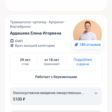
Травматолог-ортопед · Артролог ·
Вертебролог
Ардашева Елена Игоревна
КМН
180 отзывов
Врач высшей категории
Подробнее
29 лет
от 18 лет
о враче
стаж
принимает
Работает с беременными
Околосуставное введение лекарственных
препаратов (ACP-терапия, 1 пробирка)
5100 ₽