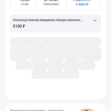
о враче
стаж
принимает
Околосуставное введение лекарственных
препаратов (ACP-терапия, 1 пробирка)
5100 ₽
Травматолог-ортопед · Артролог ·