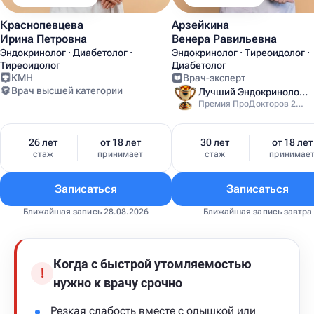
Краснопевцева
Арзейкина
Ирина Петровна
Венера Равильевна
Эндокринолог · Диабетолог ·
Эндокринолог · Тиреоидолог ·
Тиреоидолог
Диабетолог
КМН
Врач-эксперт
Врач высшей категории
Лучший Эндокринолог Москвы
Премия ПроДокторов 2024
26 лет
от 18 лет
30 лет
от 18 лет
стаж
принимает
стаж
принимае
Записаться
Записаться
Ближайшая запись 28.08.2026
Ближайшая запись завтра
Когда с быстрой утомляемостью
!
нужно к врачу срочно
Резкая слабость вместе с одышкой или