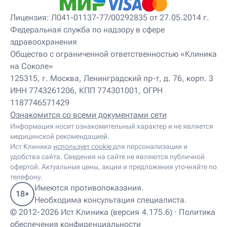
Детский невропатолог
Детский нейропсихолог
Лицензия: Л041-01137-77/00292835 от 27.05.2014 г.
Детский нутрициолог
Федеральная служба по надзору в сфере
Детский ортопед
здравоохранения
Детский остеопат
Детский отоневролог
Общество с ограниченной ответственностью «Клиника
Детский подиатр
на Соколе»
Детский психиатр
125315, г. Москва, Ленинградский пр-т, д. 76, корп. 3
Детский психолог
ИНН 7743261206, КПП 774301001, ОГРН
Детский психотерапевт
1187746571429
Детский реабилитолог
Детский ревматолог
Ознакомится со всеми документами сети
Детский рефлексотерапевт
Информация носит ознакомительный характер и не является
Детский сомнолог
медицинской рекомендацией.
Детский спортивный врач
Ист Клиника
использует cookie
для персонализации и
Детский травматолог
удобства сайта. Сведения на сайте не являются публичной
Детский травматолог-ортопед
офертой. Актуальные цены, акции и предложения уточняйте по
Детский физиотерапевт
телефону.
Детский эндокринолог
Имеются противопоказания.
18+
Диабетолог
Необходима консультация специалиста.
Диетолог
© 2012-2026 Ист Клиника (версия 4.175.6) ·
Политика
И
обеспечения конфиденциальности