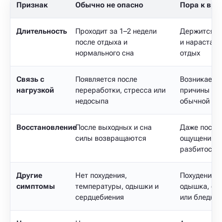
Признак
Обычно не опасно
Пора к вра
Длительность
Проходит за 1–2 недели
Держится б
после отдыха и
и нарастает
нормального сна
отдых
Связь с
Появляется после
Возникает б
нагрузкой
переработки, стресса или
причины да
недосыпа
обычной на
Восстановление
После выходных и сна
Даже после 
силы возвращаются
ощущения о
разбитость 
Другие
Нет похудения,
Похудение, 
симптомы
температуры, одышки и
одышка, се
сердцебиения
или бледнос