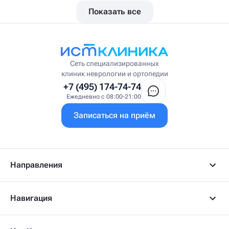
Вертеброневролог
Показать все
Вестибулолог
Висцеральный массажист
Висцеральный терапевт
Врач интегративной медицины
Врач ЛФК
Врач первичного приёма
Сеть специализированных
Врач УВТ
клиник неврологии и ортопедии
Врач УЗИ
+7 (495) 174-74-74
Врач ФРМ
Ежедневно с 08:00-21:00
Г
Записаться на приём
Гастроэнтеролог
Гастроэнтеролог-гепатолог
Гепатолог
Гериатр
Геронтолог
Направления
Гинеколог
Гинеколог-эндокринолог
Гипнотерапевт
Навигация
Гирудолог
Гирудотерапевт
Д