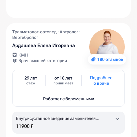
Травматолог-ортопед · Артролог ·
Вертебролог
Ардашева Елена Игоревна
КМН
180 отзывов
Врач высшей категории
Подробнее
29 лет
от 18 лет
о враче
стаж
принимает
Работает с беременными
Внутрисуставное введение заменителей
синовиальной жидкости Гиалджект (коленный,
11900 ₽
плечевой суставы)
1,5% 2,0 мл