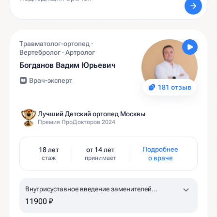
Травматолог-ортопед ·
Вертебролог · Артролог
Богданов Вадим Юрьевич
Врач-эксперт
181 отзыв
Лучший Детский ортопед Москвы
Премия ПроДокторов 2024
Подробнее
18 лет
от 14 лет
о враче
стаж
принимает
Внутрисуставное введение заменителей
синовиальной жидкости Гиалджект (коленный,
11900 ₽
плечевой суставы)
1,5% 2,0 мл