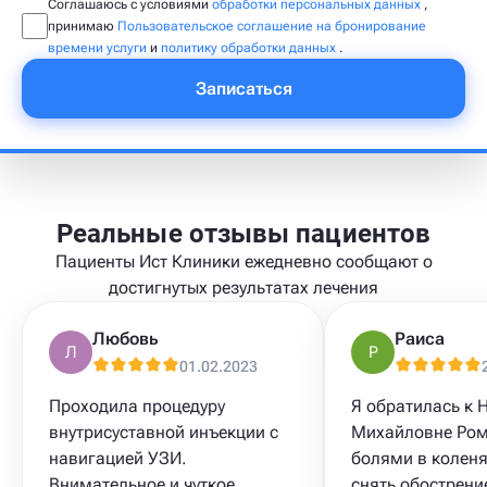
Соглашаюсь с условиями
обработки персональных данных
,
принимаю
Пользовательское соглашение на бронирование
времени услуги
и
политику обработки данных
.
Записаться
Реальные отзывы пациентов
Пациенты Ист Клиники ежедневно сообщают о
достигнутых результатах лечения
Любовь
Раиса
Л
Р
01.02.2023
Проходила процедуру
Я обратилась к 
внутрисуставной инъекции с
Михайловне Ром
навигацией УЗИ.
болями в коленя
Внимательное и чуткое
снять обострени