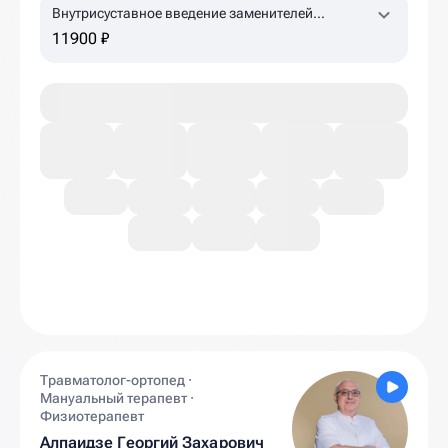
Внутрисуставное введение заменителей
синовиальной жидкости Гиалджект (коленный,
11900 ₽
плечевой суставы)
1,5% 2,0 мл
Травматолог-ортопед ·
Мануальный терапевт ·
Физиотерапевт
Алпаидзе Георгий Захарович