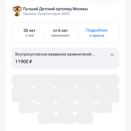
Лучший Детский ортопед Москвы
Премия ПроДокторов 2025
Подробнее
30 лет
от 6 лет
о враче
стаж
принимает
Внутрисуставное введение заменителей
синовиальной жидкости Гиалджект (коленный,
11900 ₽
плечевой суставы)
1,5% 2,0 мл