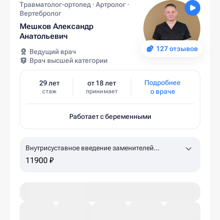
Травматолог-ортопед · Артролог ·
Вертебролог
Мешков Александр
Анатольевич
127 отзывов
Ведущий врач
Врач высшей категории
Подробнее
29 лет
от 18 лет
о враче
стаж
принимает
Работает с беременными
Внутрисуставное введение заменителей
синовиальной жидкости Гиалджект (коленный,
11900 ₽
плечевой суставы)
1,5% 2,0 мл