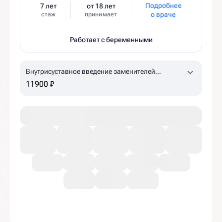
Подробнее
7 лет
от 18 лет
о враче
стаж
принимает
Работает с беременными
Внутрисуставное введение заменителей
синовиальной жидкости Гиалджект (коленный,
11900 ₽
плечевой суставы)
1,5% 2,0 мл