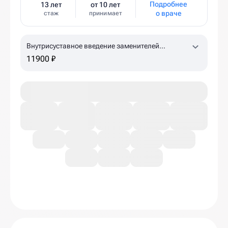
Подробнее
13 лет
от 10 лет
о враче
стаж
принимает
Внутрисуставное введение заменителей
синовиальной жидкости Гиалджект (коленный,
11900 ₽
плечевой суставы)
1,5% 2,0 мл