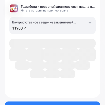
Годы боли и неверный диагноз: как я нашла причину там, где другие не искали
Читать истории из практики врача
Внутрисуставное введение заменителей
синовиальной жидкости Гиалджект (коленный,
11900 ₽
плечевой суставы)
1,5% 2,0 мл