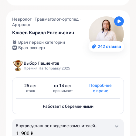
Невролог · Травматолог-ортопед ·
Артролог
Клюев Кирилл Евгеньевич
Врач первой категории
242 отзыва
Врач-эксперт
Выбор Пациентов
Премия НаПоправку 2025
Подробнее
26 лет
от 14 лет
о враче
стаж
принимает
Работает с беременными
Внутрисуставное введение заменителей
синовиальной жидкости Гиалджект (коленный,
11900 ₽