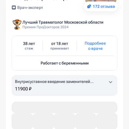
172 отзыва
Врач-эксперт
Лучший Травматолог Московской области
Премия ПроДокторов 2024
Подробнее
38 лет
от 18 лет
о враче
стаж
принимает
Работает с беременными
Внутрисуставное введение заменителей
синовиальной жидкости Гиалджект (коленный,
11900 ₽
плечевой суставы)
1,5% 2,0 мл