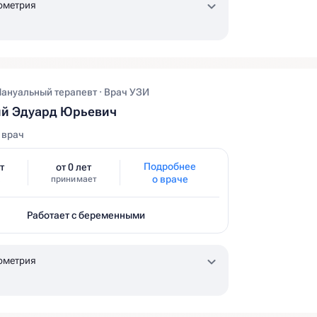
ометрия
Мануальный терапевт · Врач УЗИ
ий Эдуард Юрьевич
 врач
Подробнее
т
от 0 лет
о враче
принимает
Работает с беременными
ометрия