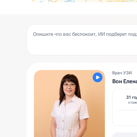
Врач УЗИ
Вон Елен
31 го
стаж