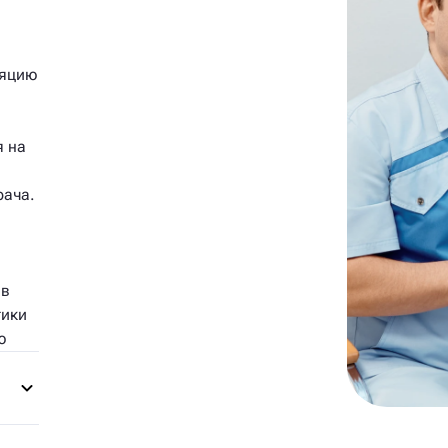
ляцию
я на
рача.
 в
тики
ю