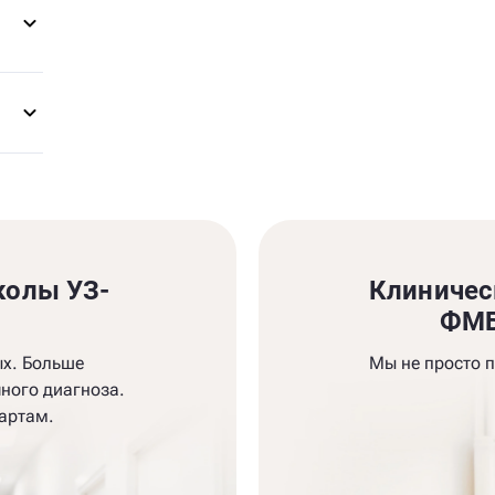
колы УЗ-
Клиничес
и
ФМБ
ых. Больше
Мы не просто 
ного диагноза.
артам.