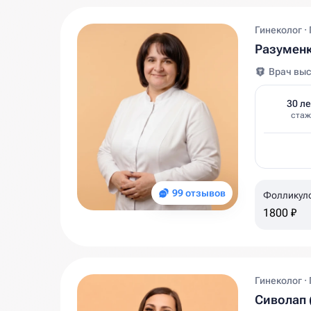
Гинеколог ·
Разуменк
Врач выс
30 ле
стаж
99 отзывов
Фолликул
1800 ₽
Гинеколог ·
Сиволап 