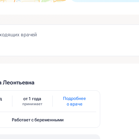
а Леонтьевна
Подробнее
д
от 1 года
о враче
принимает
Работает с беременными