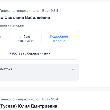
 Гинеколог-эндокринолог · Врач УЗИ
о Светлана Васильевна
шей категории
Подробнее
т
от 2 лет
о враче
принимает
Работает с беременными
ометрия
 Гинеколог-эндокринолог · Врач УЗИ
(Гусева) Юлия Дмитриевна