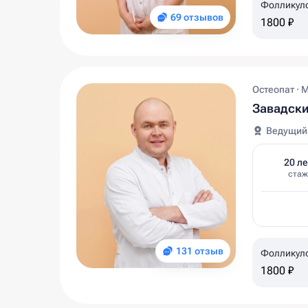
Фолликул
69 отзывов
1800 ₽
Остеопат · 
Завадск
Ведущий
20 ле
стаж
131 отзыв
Фолликул
1800 ₽