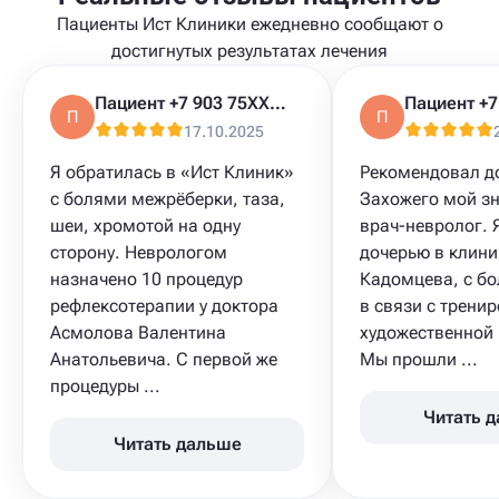
Пациенты Ист Клиники ежедневно сообщают о
достигнутых результатах лечения
Пациент +7 903 75XXXXX
П
П
17.10.2025
Я обратилась в «Ист Клиник»
Рекомендовал д
с болями межрёберки, таза,
Захожего мой з
шеи, хромотой на одну
врач-невролог. 
сторону. Неврологом
дочерью в клиник
назначено 10 процедур
Кадомцева, с бо
рефлексотерапии у доктора
в связи с трени
Асмолова Валентина
художественной 
Анатольевича. С первой же
Мы прошли ...
процедуры ...
Читать 
Читать дальше