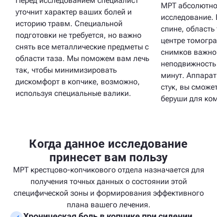
Перед исследованием специалист
МРТ абсолютно
уточнит характер ваших болей и
исследование. 
историю травм. Специальной
спине, область
подготовки не требуется, но важно
центре томогра
снять все металлические предметы с
снимков важно
области таза. Мы поможем вам лечь
неподвижность 
так, чтобы минимизировать
минут. Аппарат
дискомфорт в копчике, возможно,
стук, вы сможе
используя специальные валики.
беруши для ко
Когда данное исследование
принесет вам пользу
МРТ крестцово-копчикового отдела назначается для
получения точных данных о состоянии этой
специфической зоны и формирования эффективного
плана вашего лечения.
Хроническая боль в копчике при сидении