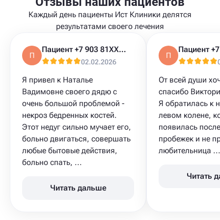
Отзывы наших пациентов
Каждый день пациенты Ист Клиники делятся
результатами своего лечения
Пациент +7 903 81XXXXX
П
П
02.02.2026
Я привел к Наталье
От всей души хоч
Вадимовне своего дядю с
спасибо Виктори
очень большой проблемой -
Я обратилась к н
некроз бедренных костей.
левом колене, к
Этот недуг сильно мучает его,
появилась после
больно двигаться, совершать
пробежек и не п
любые бытовые действия,
любительница ..
больно спать, ...
Читать 
Читать дальше