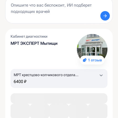
Кабинет диагностики
МРТ ЭКСПЕРТ Мытищи
1 отзыв
МРТ крестцово-копчикового отдела
позвоночника
6400 ₽