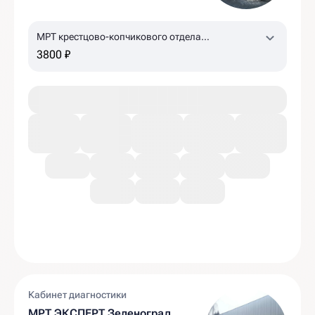
МРТ крестцово-копчикового отдела
позвоночника
3800 ₽
Кабинет диагностики
МРТ ЭКСПЕРТ Зеленоград