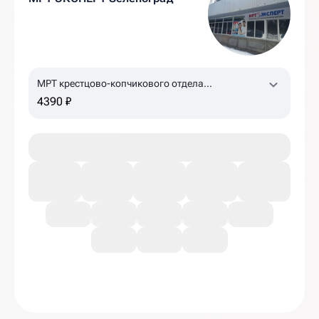
МРТ крестцово-копчикового отдела
позвоночника
4390 ₽