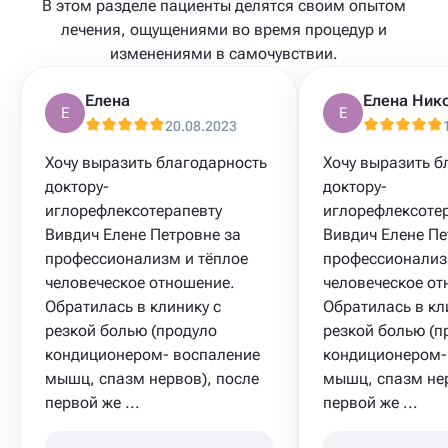
В этом разделе пациенты делятся своим опытом
лечения, ощущениями во время процедур и
изменениями в самочувствии.
Елена
Елена Ник
Е
Е
20.08.2023
Хочу выразить благодарность
Хочу выразить б
доктору-
доктору-
иглорефлексотерапевту
иглорефлексоте
Вивдич Елене Петровне за
Вивдич Елене Пе
профессионализм и тёплое
профессионализ
человеческое отношение.
человеческое от
Обратилась в клинику с
Обратилась в кл
резкой болью (продуло
резкой болью (п
кондиционером- воспаление
кондиционером-
мышц, спазм нервов), после
мышц, спазм нер
первой же ...
первой же ...