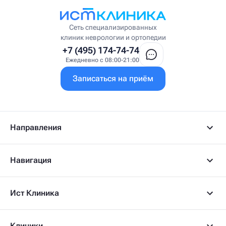
Врач интегративной медицины
Врач ЛФК
Врач первичного приёма
Сеть специализированных
Врач УВТ
клиник неврологии и ортопедии
Врач УЗИ
+7 (495) 174-74-74
Врач ФРМ
Ежедневно с 08:00-21:00
Г
Записаться на приём
Гастроэнтеролог
Гастроэнтеролог-гепатолог
Гепатолог
Гериатр
Геронтолог
Направления
Гинеколог
Гинеколог-эндокринолог
Гипнотерапевт
Навигация
Гирудолог
Гирудотерапевт
Д
Ист Клиника
Дерматовенеролог
Дерматолог
Детский артролог
Клиники