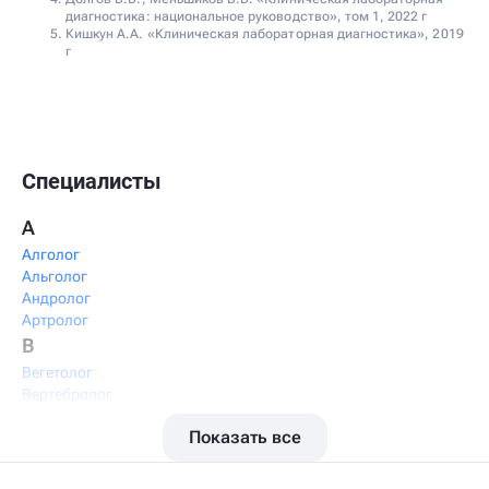
диагностика: национальное руководство», том 1, 2022 г
Кишкун А.А. «Клиническая лабораторная диагностика», 2019
г
Специалисты
А
Алголог
Альголог
Андролог
Артролог
В
Вегетолог
Вертебролог
Вертеброневролог
Показать все
Вестибулолог
Висцеральный массажист
Висцеральный терапевт