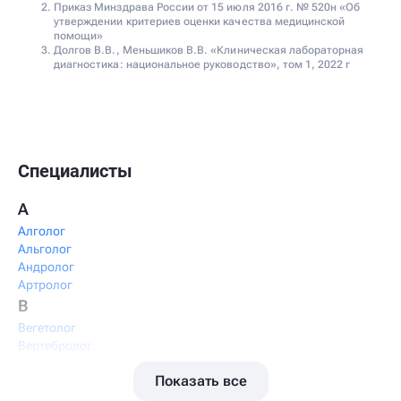
Приказ Минздрава России от 15 июля 2016 г. № 520н «Об
утверждении критериев оценки качества медицинской
помощи»
Долгов В.В., Меньшиков В.В. «Клиническая лабораторная
диагностика: национальное руководство», том 1, 2022 г
Специалисты
А
Алголог
Альголог
Андролог
Артролог
В
Вегетолог
Вертебролог
Вертеброневролог
Показать все
Вестибулолог
Висцеральный массажист