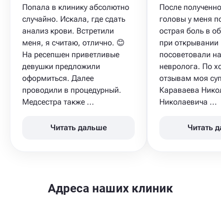
Попала в клинику абсолютно
После полученн
случайно. Искала, где сдать
головы у меня п
анализ крови​. Встретили
острая боль в о
меня, я считаю, отлично. 😊
при открывании 
На ресепшен приветливые
посоветовали н
девушки предложили
невролога. По 
оформиться. Далее
отзывам моя су
проводили в процедурный.
Караваева Нико
Медсестра также ...
Николаевича ...
Читать дальше
Читать 
Адреса наших клиник