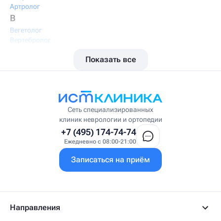
Артролог
В
Вегетолог
Вертебролог
Вертеброневролог
Показать все
Вестибулолог
Висцеральный массажист
Висцеральный терапевт
Врач интегративной медицины
Врач ЛФК
Врач первичного приёма
Сеть специализированных
Врач УВТ
клиник неврологии и ортопедии
Врач УЗИ
+7 (495) 174-74-74
Врач ФРМ
Ежедневно с 08:00-21:00
Г
Записаться на приём
Гастроэнтеролог
Гастроэнтеролог-гепатолог
Гепатолог
Гериатр
Геронтолог
Направления
Гинеколог