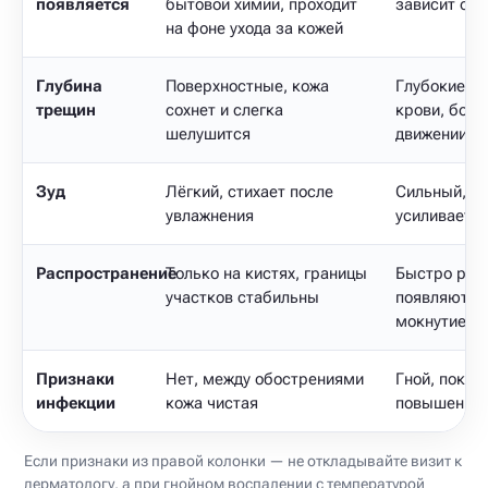
появляется
бытовой химии, проходит
зависит от 
на фоне ухода за кожей
Глубина
Поверхностные, кожа
Глубокие т
трещин
сохнет и слегка
крови, боля
шелушится
движении к
Зуд
Лёгкий, стихает после
Сильный, ме
увлажнения
усиливаетс
Распространение
Только на кистях, границы
Быстро расх
участков стабильны
появляются
мокнутие
Признаки
Нет, между обострениями
Гной, покра
инфекции
кожа чистая
повышение 
Если признаки из правой колонки — не откладывайте визит к
дерматологу, а при гнойном воспалении с температурой