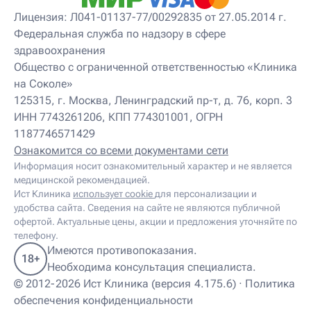
Детский нейропсихолог
Лицензия: Л041-01137-77/00292835 от 27.05.2014 г.
Детский нутрициолог
Федеральная служба по надзору в сфере
Детский ортопед
здравоохранения
Детский остеопат
Детский отоневролог
Общество с ограниченной ответственностью «Клиника
Детский подиатр
на Соколе»
Детский психиатр
125315, г. Москва, Ленинградский пр-т, д. 76, корп. 3
Детский психолог
ИНН 7743261206, КПП 774301001, ОГРН
Детский психотерапевт
1187746571429
Детский реабилитолог
Детский ревматолог
Ознакомится со всеми документами сети
Детский рефлексотерапевт
Информация носит ознакомительный характер и не является
Детский сомнолог
медицинской рекомендацией.
Детский спортивный врач
Ист Клиника
использует cookie
для персонализации и
Детский травматолог
удобства сайта. Сведения на сайте не являются публичной
Детский травматолог-ортопед
офертой. Актуальные цены, акции и предложения уточняйте по
Детский физиотерапевт
телефону.
Детский эндокринолог
Имеются противопоказания.
18+
Диабетолог
Необходима консультация специалиста.
Диетолог
© 2012-2026 Ист Клиника (версия 4.175.6) ·
Политика
И
обеспечения конфиденциальности
Иглорефлексотерапевт