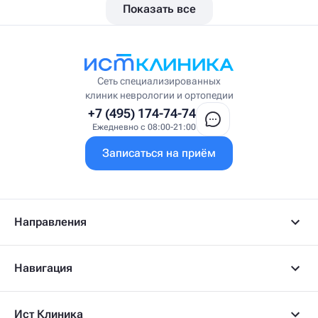
Показать все
Вестибулолог
Висцеральный массажист
Висцеральный терапевт
Врач интегративной медицины
Врач ЛФК
Врач первичного приёма
Сеть специализированных
Врач УВТ
клиник неврологии и ортопедии
Врач УЗИ
+7 (495) 174-74-74
Врач ФРМ
Ежедневно с 08:00-21:00
Г
Записаться на приём
Гастроэнтеролог
Гастроэнтеролог-гепатолог
Гепатолог
Гериатр
Геронтолог
Направления
Гинеколог
Гинеколог-эндокринолог
Гипнотерапевт
Навигация
Гирудолог
Гирудотерапевт
Д
Ист Клиника