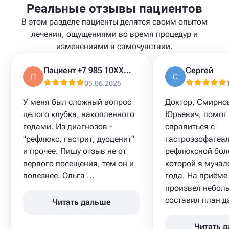
Реальные отзывы пациентов
В этом разделе пациенты делятся своим опытом
лечения, ощущениями во время процедур и
изменениями в самочувствии.
Пациент +7 985 10XXXXX
Сергей
П
С
05.06.2025
У меня был сложный вопрос
Доктор, Смирно
целого клубка, накопленного
Юрьевич, помог
годами. Из диагнозов -
справиться с
"рефлюкс, гастрит, дуоденит"
гастроэзофагеа
и прочее. Пишу отзыв не от
рефлюксной бол
первого посещения, тем он и
которой я мучал
полезнее. Ольга ...
года. На приёме
произвел небол
составил план д
Читать дальше
Читать 