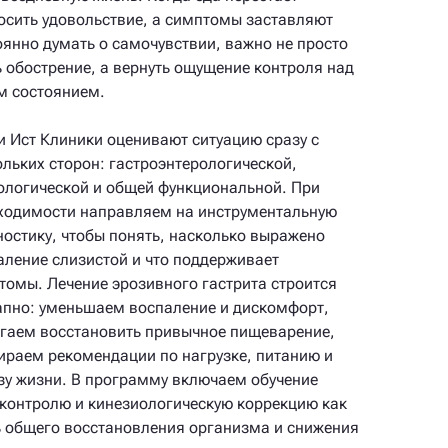
осить удовольствие, а симптомы заставляют
оянно думать о самочувствии, важно не просто
ь обострение, а вернуть ощущение контроля над
м состоянием.
и Ист Клиники оценивают ситуацию сразу с
ольких сторон: гастроэнтерологической,
ологической и общей функциональной. При
ходимости направляем на инструментальную
ностику, чтобы понять, насколько выражено
аление слизистой и что поддерживает
томы. Лечение эрозивного гастрита строится
апно: уменьшаем воспаление и дискомфорт,
гаем восстановить привычное пищеварение,
ираем рекомендации по нагрузке, питанию и
зу жизни. В программу включаем обучение
контролю и кинезиологическую коррекцию как
ь общего восстановления организма и снижения