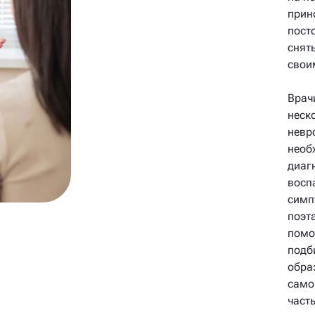
прин
пост
снят
свои
Врач
неск
невр
необ
диаг
восп
симп
поэт
помо
подб
обра
само
част