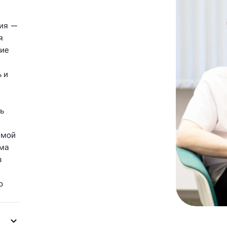
ния —
я
ние
 и
ь
имой
ёма
з
о