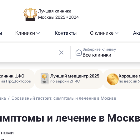
Лучшая клиника
Москвы 2025 • 2024
ы
Клиники
Контакты
О клинике
Ак
Выберите клинику
Все клиники
 клиник ЦФО
Лучший медцентр 2025
Хорошее 
сии ПроДокторов
по версии 2ГИС
по версии 
шка
/
Эрозивный гастрит: симптомы и лечение в Москве
имптомы и лечение в Моск
стными