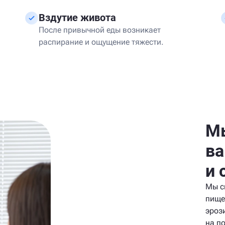
Вздутие живота
После привычной еды возникает
распирание и ощущение тяжести.
Мы
ва
и 
Мы с
пище
эроз
на п