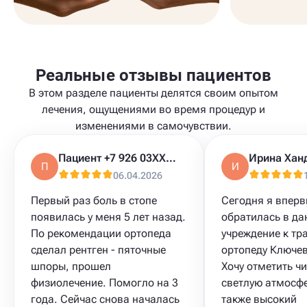
Реальные отзывы пациентов
В этом разделе пациенты делятся своим опытом
лечения, ощущениями во время процедур и
изменениями в самочувствии.
Пациент +7 926 03XXXXX
Ирина Хан
П
И
06.04.2026
Первый раз боль в стопе
Сегодня я впер
появилась у меня 5 лет назад.
обратилась в да
По рекомендации ортопеда
учреждение к тр
сделал рентген - пяточные
ортопеду Ключев
шпоры, прошел
Хочу отметить чи
физиолечение. Помогло на 3
светлую атмосфе
года. Сейчас снова началась
также высокий