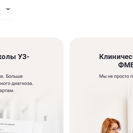
колы УЗ-
Клиничес
и
ФМБ
ых. Больше
Мы не просто 
ного диагноза.
артам.