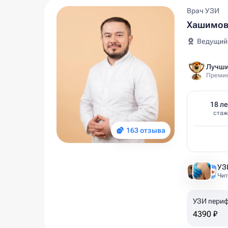
Врач УЗИ
Хашимов
Ведущий
Лучши
Премия
18 ле
стаж
163 отзыва
Чит
УЗИ периф
4390 ₽