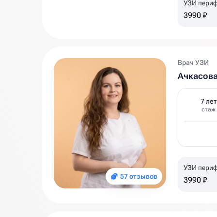
УЗИ периф
3990 ₽
Врач УЗИ
Ачкасов
7 лет
стаж
УЗИ периф
57 отзывов
3990 ₽