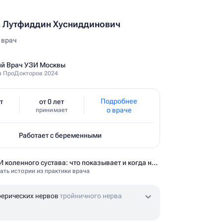
 Лутфиддин Хусниддинович
 врач
й Врач УЗИ Москвы
 ПроДокторов 2024
Подробнее
т
от 0 лет
о враче
принимает
Работает с беременными
УЗИ коленного сустава: что показывает и когда назначают
ать истории из практики врача
ерических нервов
тройничного нерва