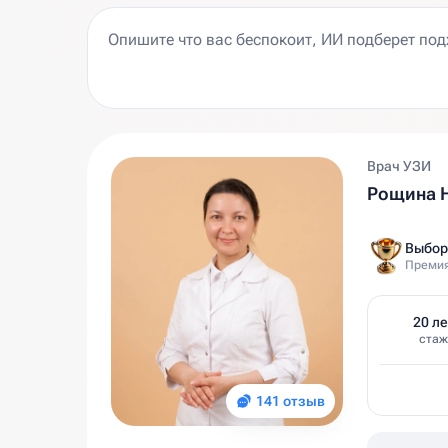
Врач УЗИ
Рощина 
Выбор
Премия
20 ле
стаж
141 отзыв