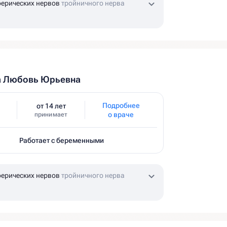
ерических нервов
тройничного нерва
а Любовь Юрьевна
Подробнее
от 14 лет
о враче
принимает
Работает с беременными
ерических нервов
тройничного нерва