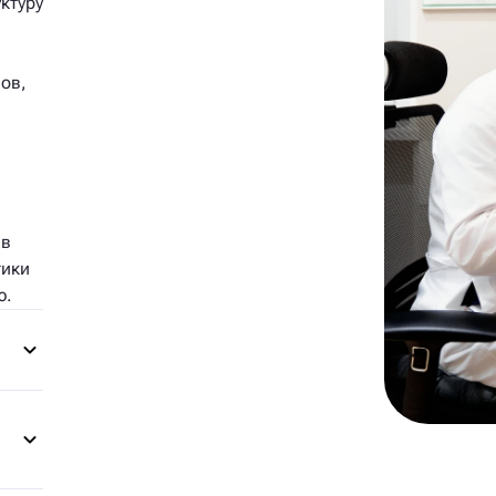
ктуру
ов,
 в
тики
ю.