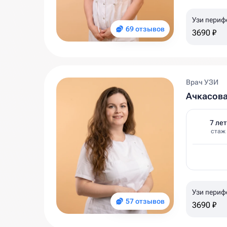
Узи периф
69 отзывов
3690 ₽
Врач УЗИ
Ачкасов
7 лет
стаж
Узи периф
57 отзывов
3690 ₽