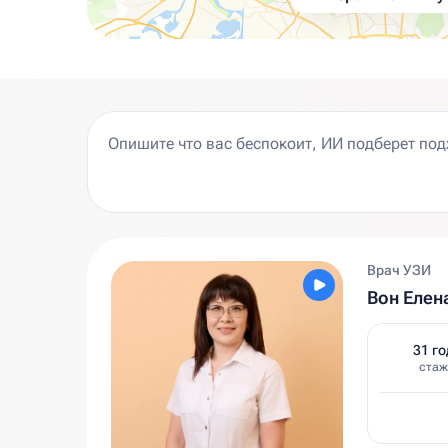
Врач УЗИ
Вон Елен
31 го
стаж