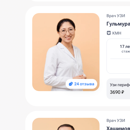
Врач УЗИ
Гульмур
КМН
17 ле
стаж
24 отзыва
Узи периф
3690 ₽
Врач УЗИ
Хашимов