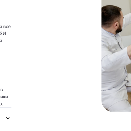
я все
УЗИ
я
 в
тики
ю.