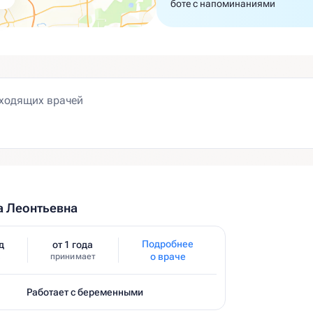
боте с напоминаниями
а Леонтьевна
Подробнее
д
от 1 года
о враче
принимает
Работает с беременными