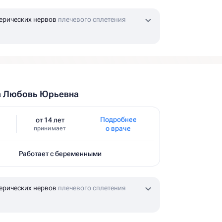
ерических нервов
плечевого сплетения
а Любовь Юрьевна
Подробнее
от 14 лет
о враче
принимает
Работает с беременными
ерических нервов
плечевого сплетения