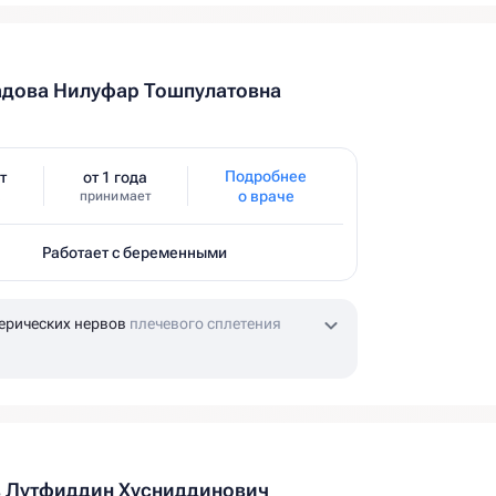
адова Нилуфар Тошпулатовна
Подробнее
т
от 1 года
о враче
принимает
Работает с беременными
ерических нервов
плечевого сплетения
 Лутфиддин Хусниддинович