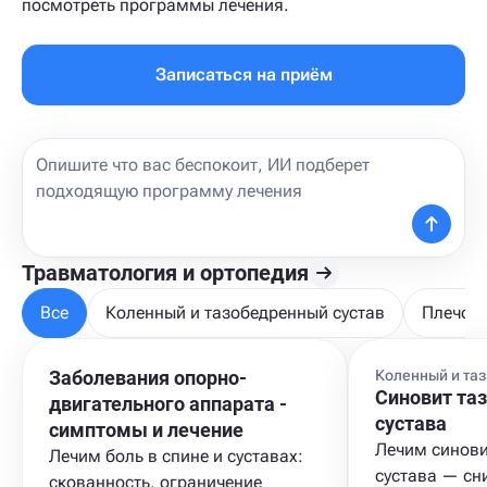
посмотреть программы лечения.
Записаться на приём
Травматология и ортопедия
Все
Коленный и тазобедренный сустав
Плечо, 
Заболевания опорно-
Коленный и та
Синовит та
двигательного аппарата -
сустава
cимптомы и лечение
Лечим синови
Лечим боль в спине и суставах:
сустава — сн
скованность, ограничение