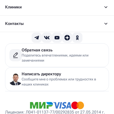
Детский артролог
Клиники
Детский вертебролог
Детский вертеброневролог
Детский врач ЛФК
Детский врач УЗИ
Контакты
Детский гастроэнтеролог
Детский гепатолог
Детский гинеколог
Детский гинеколог-эндокринолог
Детский гирудотерапевт
Обратная связь
Детский дерматовенеролог
Поделитесь впечатлениями, идеями или
Детский дерматолог
замечаниями
Детский диетолог
Детский инструктор ЛФК
Детский кинезиолог
Написать директору
Детский консультирующий врач ЛФК
Сообщите мне о проблемах или трудностях в
Детский мануальный терапевт
наших клиниках
Детский массажист
Детский невролог
Детский невролог-остеопат
Детский невропатолог
Детский нейропсихолог
Лицензия: Л041-01137-77/00292835 от 27.05.2014 г.