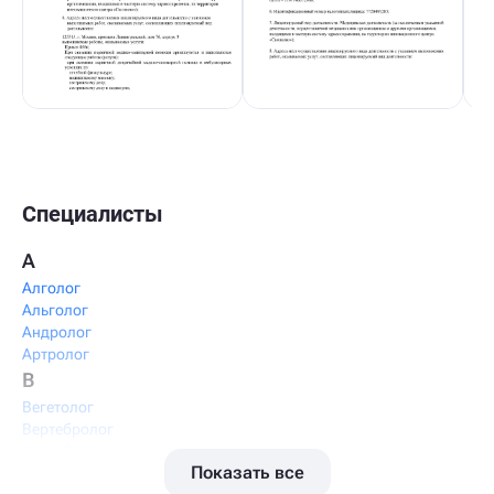
Специалисты
А
Алголог
Альголог
Андролог
Артролог
В
Вегетолог
Вертебролог
Вертеброневролог
Показать все
Вестибулолог