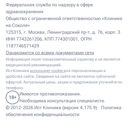
Детский нутрициолог
Федеральная служба по надзору в сфере
Детский ортопед
здравоохранения
Детский остеопат
Детский отоневролог
Общество с ограниченной ответственностью «Клиника
Детский подиатр
на Соколе»
Детский психиатр
125315, г. Москва, Ленинградский пр-т, д. 76, корп. 3
Детский психолог
ИНН 7743261206, КПП 774301001, ОГРН
Детский психотерапевт
1187746571429
Детский реабилитолог
Детский ревматолог
Ознакомится со всеми документами сети
Детский рефлексотерапевт
Информация носит ознакомительный характер и не является
Детский сомнолог
медицинской рекомендацией.
Детский спортивный врач
Ист Клиника
использует cookie
для персонализации и
Детский травматолог
удобства сайта. Сведения на сайте не являются публичной
Детский травматолог-ортопед
офертой. Актуальные цены, акции и предложения уточняйте по
Детский физиотерапевт
телефону.
Детский эндокринолог
Имеются противопоказания.
18+
Диабетолог
Необходима консультация специалиста.
Диетолог
© 2012-2026 Ист Клиника (версия 4.175.9) ·
Политика
И
обеспечения конфиденциальности
Иглорефлексотерапевт
Иглотерапевт