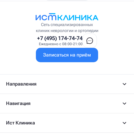
Висцеральный массажист
Висцеральный терапевт
Врач интегративной медицины
Врач ЛФК
Врач первичного приёма
Сеть специализированных
Врач УВТ
клиник неврологии и ортопедии
Врач УЗИ
+7 (495) 174-74-74
Врач ФРМ
Ежедневно с 08:00-21:00
Г
Записаться на приём
Гастроэнтеролог
Гастроэнтеролог-гепатолог
Гепатолог
Гериатр
Геронтолог
Направления
Гинеколог
Гинеколог-эндокринолог
Гипнотерапевт
Навигация
Гирудолог
Гирудотерапевт
Д
Ист Клиника
Дерматовенеролог
Дерматолог