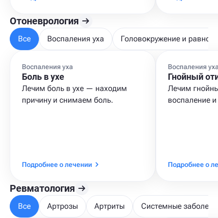
Отоневрология
Все
Воспаления уха
Головокружение и равнов
Воспаления уха
Воспаления ух
Боль в ухе
Гнойный от
Лечим боль в ухе — находим
Лечим гнойны
причину и снимаем боль.
воспаление и
Подробнее о лечении
Подробнее о л
Ревматология
Все
Артрозы
Артриты
Системные заболева