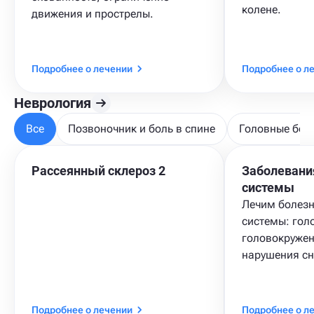
колене.
движения и прострелы.
Подробнее о лечении
Подробнее о л
Неврология
Все
Позвоночник и боль в спине
Головные бол
Рассеянный склероз 2
Заболевани
системы
Лечим болезн
системы: гол
головокружен
нарушения сн
Подробнее о лечении
Подробнее о л