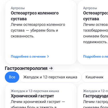
Артрозы
Артрозы
Остеоартроз коленного
Остеоартро
сустава
сустава
Лечим остеоартроз коленного
Лечим остеоа
сустава — убираем боль и
тазобедренно
скованность.
снимаем бол
подвижность.
Подробнее о лечении
Подробнее о л
Гастроэнтерология
Все
Желудок и 12-перстная кишка
Кишечник и
Желудок и 12-перстная кишка
Желудок и 12-
Хронический гастрит
Гастродуод
Лечим хронический гастрит —
Лечим гастро
убираем боль и тяжесть в
снимаем боль