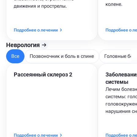
колене.
движения и прострелы.
Подробнее о лечении
Подробнее о л
Неврология
Все
Позвоночник и боль в спине
Головные бол
Рассеянный склероз 2
Заболевани
системы
Лечим болезн
системы: гол
головокружен
нарушения сн
Подробнее о лечении
Подробнее о л