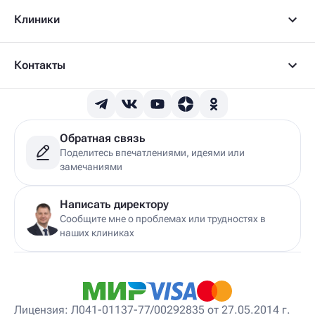
Детский артролог
Клиники
Детский вертебролог
Детский вертеброневролог
Детский врач ЛФК
Детский врач УЗИ
Контакты
Детский гастроэнтеролог
Детский гепатолог
Детский гинеколог
Детский гинеколог-эндокринолог
Детский гирудотерапевт
Обратная связь
Детский дерматовенеролог
Поделитесь впечатлениями, идеями или
Детский дерматолог
замечаниями
Детский диетолог
Детский инструктор ЛФК
Детский кинезиолог
Написать директору
Детский консультирующий врач ЛФК
Сообщите мне о проблемах или трудностях в
Детский мануальный терапевт
наших клиниках
Детский массажист
Детский невролог
Детский невролог-остеопат
Детский невропатолог
Детский нейропсихолог
Лицензия: Л041-01137-77/00292835 от 27.05.2014 г.