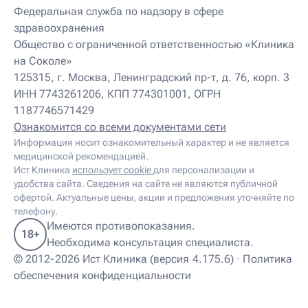
Детский нутрициолог
Федеральная служба по надзору в сфере
Детский ортопед
здравоохранения
Детский остеопат
Детский отоневролог
Общество с ограниченной ответственностью «Клиника
Детский подиатр
на Соколе»
Детский психиатр
125315, г. Москва, Ленинградский пр-т, д. 76, корп. 3
Детский психолог
ИНН 7743261206, КПП 774301001, ОГРН
Детский психотерапевт
1187746571429
Детский реабилитолог
Детский ревматолог
Ознакомится со всеми документами сети
Детский рефлексотерапевт
Информация носит ознакомительный характер и не является
Детский сомнолог
медицинской рекомендацией.
Детский спортивный врач
Ист Клиника
использует cookie
для персонализации и
Детский травматолог
удобства сайта. Сведения на сайте не являются публичной
Детский травматолог-ортопед
офертой. Актуальные цены, акции и предложения уточняйте по
Детский физиотерапевт
телефону.
Детский эндокринолог
Имеются противопоказания.
18+
Диабетолог
Необходима консультация специалиста.
Диетолог
© 2012-2026 Ист Клиника (версия 4.175.6) ·
Политика
И
обеспечения конфиденциальности
Иглорефлексотерапевт
Иглотерапевт