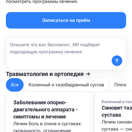
посмотреть программы лечения.
Записаться на приём
Травматология и ортопедия
Все
Коленный и тазобедренный сустав
Плечо, 
Заболевания опорно-
Коленный и та
Синовит та
двигательного аппарата -
сустава
cимптомы и лечение
Лечим синови
Лечим боль в спине и суставах:
сустава — сн
скованность, ограничение