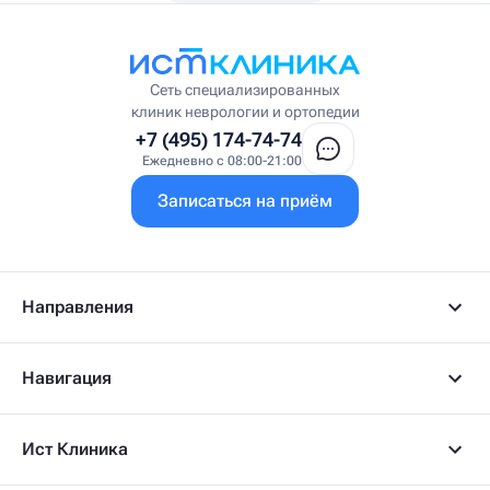
Висцеральный массажист
Висцеральный терапевт
Врач интегративной медицины
Врач ЛФК
Врач первичного приёма
Сеть специализированных
Врач УВТ
клиник неврологии и ортопедии
Врач УЗИ
+7 (495) 174-74-74
Врач ФРМ
Ежедневно с 08:00-21:00
Г
Записаться на приём
Гастроэнтеролог
Гастроэнтеролог-гепатолог
Гепатолог
Гериатр
Геронтолог
Направления
Гинеколог
Гинеколог-эндокринолог
Гипнотерапевт
Навигация
Гирудолог
Гирудотерапевт
Д
Ист Клиника
Дерматовенеролог
Дерматолог