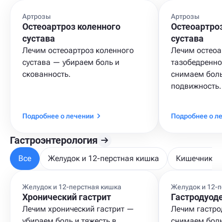
Артрозы
Артрозы
Остеоартроз коленного
Остеоартро
сустава
сустава
Лечим остеоартроз коленного
Лечим остеоа
сустава — убираем боль и
тазобедренно
скованность.
снимаем бол
подвижность.
Подробнее о лечении
Подробнее о л
Гастроэнтерология
Все
Желудок и 12-перстная кишка
Кишечник и
Желудок и 12-перстная кишка
Желудок и 12-
Хронический гастрит
Гастродуод
Лечим хронический гастрит —
Лечим гастро
убираем боль и тяжесть в
снимаем боль