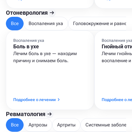
Отоневрология
Все
Воспаления уха
Головокружение и равнов
Воспаления уха
Воспаления ух
Боль в ухе
Гнойный от
Лечим боль в ухе — находим
Лечим гнойны
причину и снимаем боль.
воспаление и
Подробнее о лечении
Подробнее о л
Ревматология
Все
Артрозы
Артриты
Системные заболева