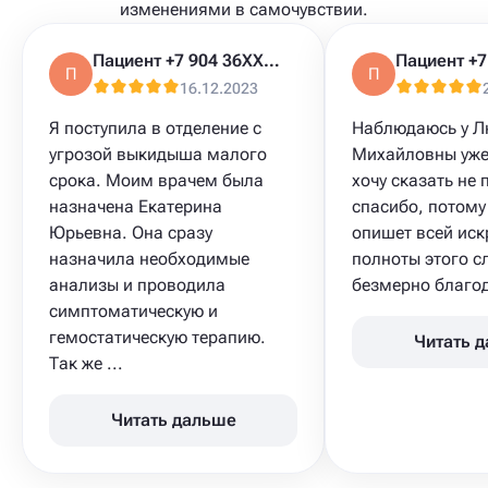
изменениями в самочувствии.
Пациент +7 904 36XXXXX
П
П
16.12.2023
Я поступила в отделение с
Наблюдаюсь у 
угрозой выкидыша малого
Михайловны уже 
срока. Моим врачем была
хочу сказать не 
назначена Екатерина
спасибо, потому 
Юрьевна. Она сразу
опишет всей иск
назначила необходимые
полноты этого с
анализы и проводила
безмерно благода
симптоматическую и
гемостатическую терапию.
Читать 
Так же ...
Читать дальше