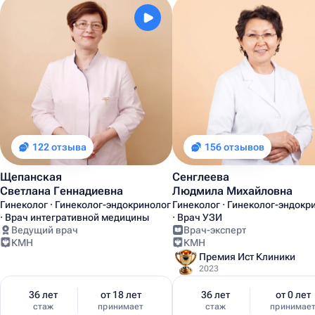
122 отзыва
156 отзывов
Щепанская
Сенглеева
Светлана Геннадиевна
Людмила Михайловна
Гинеколог · Гинеколог-эндокринолог
Гинеколог · Гинеколог-эндокр
· Врач интегративной медицины
· Врач УЗИ
Ведущий врач
Врач-эксперт
КМН
КМН
Премия Ист Клиники
2023
36 лет
от 18 лет
36 лет
от 0 лет
стаж
принимает
стаж
принимае