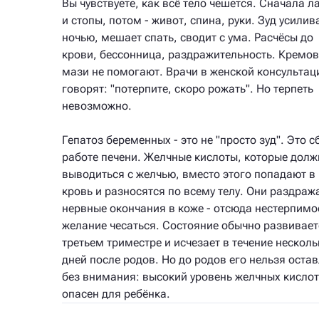
Вы чувствуете, как всё тело чешется. Сначала л
и стопы, потом - живот, спина, руки. Зуд усилив
ночью, мешает спать, сводит с ума. Расчёсы до
крови, бессонница, раздражительность. Кремов
мази не помогают. Врачи в женской консультац
говорят: "потерпите, скоро рожать". Но терпеть
невозможно.
Гепатоз беременных - это не "просто зуд". Это с
работе печени. Желчные кислоты, которые дол
выводиться с желчью, вместо этого попадают в
кровь и разносятся по всему телу. Они раздраж
нервные окончания в коже - отсюда нестерпимо
желание чесаться. Состояние обычно развивает
третьем триместре и исчезает в течение несколь
дней после родов. Но до родов его нельзя оста
без внимания: высокий уровень желчных кислот
опасен для ребёнка.