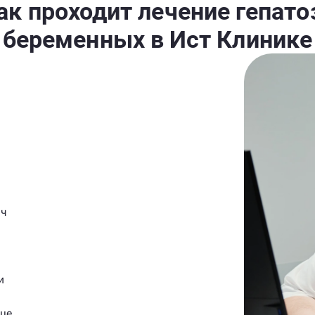
ак проходит лечение гепато
беременных в Ист Клинике
ач
и
нце