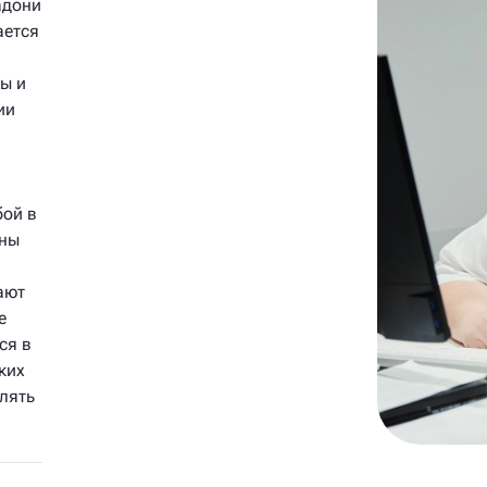
адони
ается
ы и
ии
бой в
жны
ают
е
ся в
ких
влять