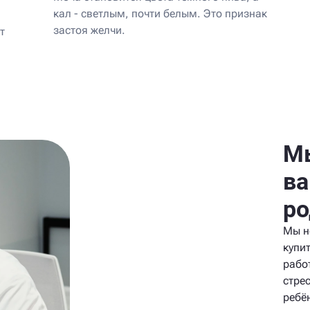
кал - светлым, почти белым. Это признак
застоя желчи.
т
Мы
ва
ро
Мы н
купи
рабо
стре
ребё