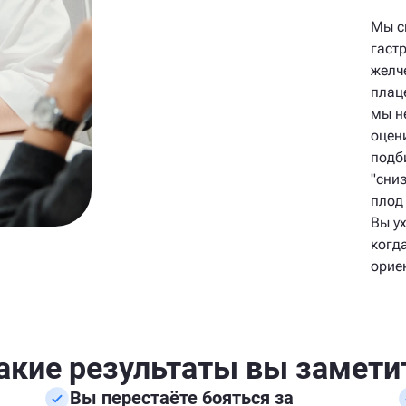
Мы с
гаст
желч
плац
мы н
оцен
подб
"сни
плод
Вы ух
когд
орие
акие результаты вы замети
Вы перестаёте бояться за