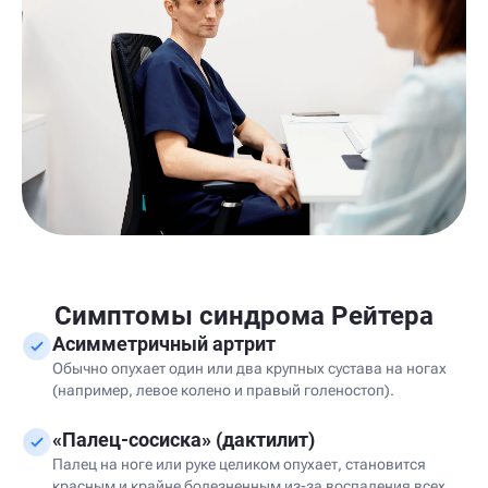
Симптомы синдрома Рейтера
Асимметричный артрит
Обычно опухает один или два крупных сустава на ногах
(например, левое колено и правый голеностоп).
«Палец-сосиска» (дактилит)
Палец на ноге или руке целиком опухает, становится
красным и крайне болезненным из-за воспаления всех