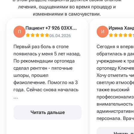
лечения, ощущениями во время процедур и
изменениями в самочувствии.
Пациент +7 926 03XXXXX
Ирина Хан
П
И
06.04.2026
Первый раз боль в стопе
Сегодня я впер
появилась у меня 5 лет назад.
обратилась в да
По рекомендации ортопеда
учреждение к тр
сделал рентген - пяточные
ортопеду Ключев
шпоры, прошел
Хочу отметить чи
физиолечение. Помогло на 3
светлую атмосфе
года. Сейчас снова началась
также высокий
...
профессионализ
внимательность
административн
Читать дальше
персонала. Врач 
Читать 