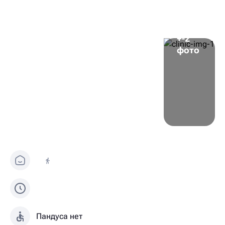
+-2
фото
Пандуса нет