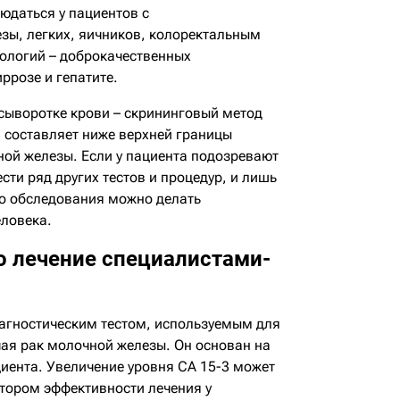
юдаться у пациентов с
ы, легких, яичников, колоректальным
тологий – доброкачественных
ррозе и гепатите.
сыворотке крови – скрининговый метод
3 составляет ниже верхней границы
ной железы. Если у пациента подозревают
ти ряд других тестов и процедур, и лишь
го обследования можно делать
еловека.
го лечение специалистами-
иагностическим тестом, используемым для
ая рак молочной железы. Он основан на
циента. Увеличение уровня СА 15-3 может
атором эффективности лечения у