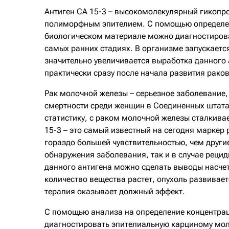
Антиген СА 15-3 – высокомолекулярный гикопро
полиморфным эпителием. С помощью определен
биологическом материале можно диагностиров
самых ранних стадиях. В организме запускаетс
значительно увеличивается выработка данного 
практически сразу после начала развития раков
Рак молочной железы – серьезное заболевание,
смертности среди женщин в Соединенных штат
статистику, с раком молочной железы сталкива
15-3 – это самый известный на сегодня маркер
гораздо большей чувствительностью, чем другие
обнаружения заболевания, так и в случае рец
данного антигена можно сделать выводы насче
количество вещества растет, опухоль развивае
терапия оказывает должный эффект.
С помощью анализа на определение концентрац
диагностировать эпителиальную карциному мол