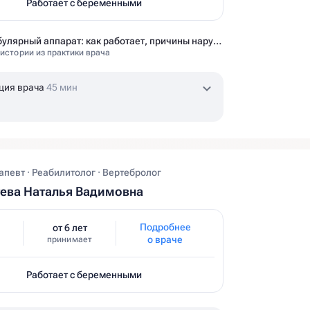
Работает с беременными
Вестибулярный аппарат: как работает, причины нарушений и как тренировать?
 истории из практики врача
ция врача
45 мин
певт · Реабилитолог · Вертебролог
ева Наталья Вадимовна
Подробнее
от 6 лет
о враче
принимает
Работает с беременными