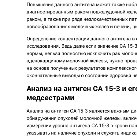
Повышение данного антигена может также набл
диагностированным раком поджелудочной желез
раком, а также при ряде незлокачественных па
новообразованиях молочных желез и печени, ци
Определение концентрации данного антигена в 
исследования. Ведь даже если значение СА 15-
нормы, нельзя полностью исключить рак молоч
аденокарциному молочной железы, нужно провес
на основе полученных результатов комплексно
окончательные выводы о состоянии здоровья ч
Анализ на антиген СА 15-3 и е
медсестрами
Анализ на антиген СА 15-3 является важным д
обнаружения опухолей молочной железы, включ
измерении уровня антигена СА 15-3 в крови па
указывать на наличие опухоли и служить индик