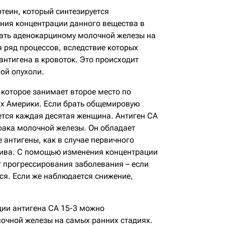
теин, который синтезируется
ия концентрации данного вещества в
ать аденокарциному молочной железы на
я ряд процессов, вследствие которых
антигена в кровоток. Это происходит
ой опухоли.
 которое занимает второе место по
ах Америки. Если брать общемировую
ется каждая десятая женщина. Антиген СА
 рака молочной железы. Он обладает
 антигены, как в случае первичного
идива. С помощью изменения концентрации
т прогрессирования заболевания – если
тся. Если же наблюдается снижение,
ии антигена СА 15-3 можно
очной железы на самых ранних стадиях.