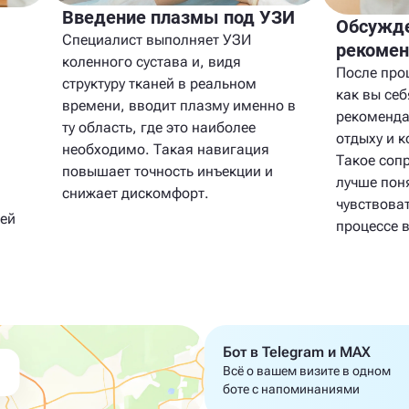
Введение плазмы под УЗИ
Обсужд
Специалист выполняет УЗИ
рекоме
коленного сустава и, видя
После про
структуру тканей в реальном
как вы себ
времени, вводит плазму именно в
рекоменда
ту область, где это наиболее
отдыху и 
необходимо. Такая навигация
Такое соп
повышает точность инъекции и
лучше поня
снижает дискомфорт.
чувствоват
ией
процессе 
Бот в Telegram и MAX
Всё о вашем визите в одном
боте с напоминаниями