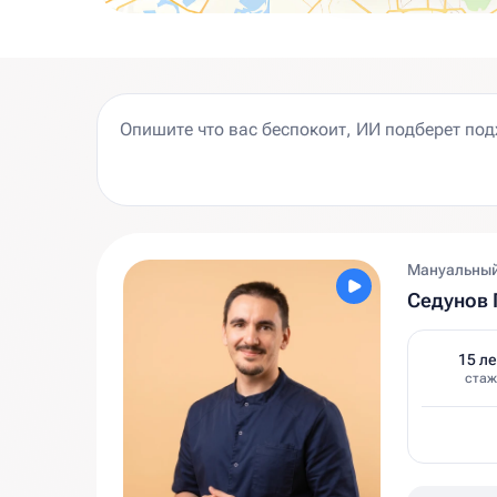
Мануальный 
Седунов 
15 ле
стаж