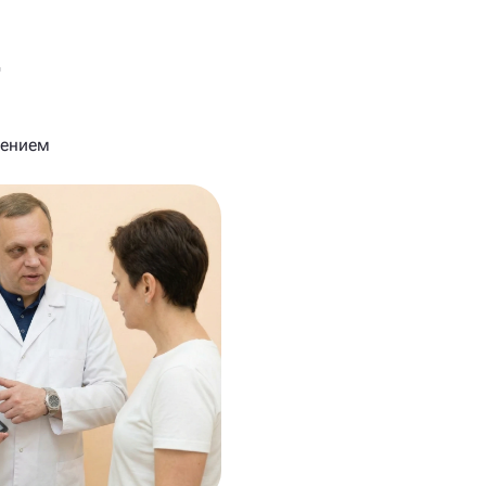
-
нением