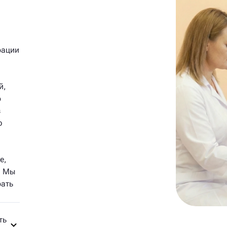
рации
й,
о
з
ю
е,
. Мы
рать
ть