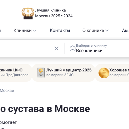
Лучшая клиника
Москвы 2025 • 2024
ы
Клиники
Контакты
О клинике
Ак
Выберите клинику
Все клиники
 клиник ЦФО
Лучший медцентр 2025
Хорошее 
сии ПроДокторов
по версии 2ГИС
по версии 
 Москве
о сустава в Москве
помогает