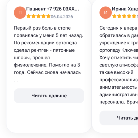
Пациент +7 926 03XXXXX
Ирина Хан
П
И
06.04.2026
Первый раз боль в стопе
Сегодня я впер
появилась у меня 5 лет назад.
обратилась в да
По рекомендации ортопеда
учреждение к тр
сделал рентген - пяточные
ортопеду Ключев
шпоры, прошел
Хочу отметить чи
физиолечение. Помогло на 3
светлую атмосфе
года. Сейчас снова началась
также высокий
...
профессионализ
внимательность
административн
Читать дальше
персонала. Врач 
Читать 