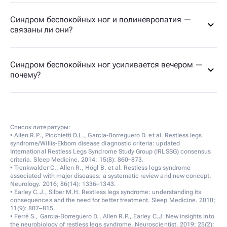
Синдром беспокойных ног и полиневропатия —
связаны ли они?
Синдром беспокойных ног усиливается вечером —
почему?
Список литературы:
• Allen R.P., Picchietti D.L., Garcia-Borreguero D. et al. Restless legs
syndrome/Willis-Ekbom disease diagnostic criteria: updated
International Restless Legs Syndrome Study Group (IRLSSG) consensus
criteria. Sleep Medicine. 2014; 15(8): 860–873.
• Trenkwalder C., Allen R., Högl B. et al. Restless legs syndrome
associated with major diseases: a systematic review and new concept.
Neurology. 2016; 86(14): 1336–1343.
• Earley C.J., Silber M.H. Restless legs syndrome: understanding its
consequences and the need for better treatment. Sleep Medicine. 2010;
11(9): 807–815.
• Ferré S., Garcia-Borreguero D., Allen R.P., Earley C.J. New insights into
the neurobiology of restless legs syndrome. Neuroscientist. 2019; 25(2):