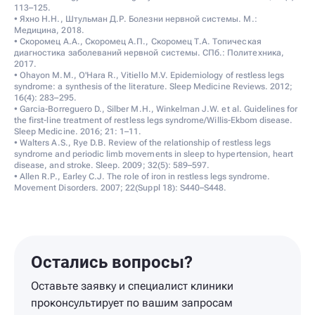
113–125.
• Яхно Н.Н., Штульман Д.Р. Болезни нервной системы. М.:
Медицина, 2018.
• Скоромец А.А., Скоромец А.П., Скоромец Т.А. Топическая
диагностика заболеваний нервной системы. СПб.: Политехника,
2017.
• Ohayon M.M., O'Hara R., Vitiello M.V. Epidemiology of restless legs
syndrome: a synthesis of the literature. Sleep Medicine Reviews. 2012;
16(4): 283–295.
• Garcia-Borreguero D., Silber M.H., Winkelman J.W. et al. Guidelines for
the first-line treatment of restless legs syndrome/Willis-Ekbom disease.
Sleep Medicine. 2016; 21: 1–11.
• Walters A.S., Rye D.B. Review of the relationship of restless legs
syndrome and periodic limb movements in sleep to hypertension, heart
disease, and stroke. Sleep. 2009; 32(5): 589–597.
• Allen R.P., Earley C.J. The role of iron in restless legs syndrome.
Movement Disorders. 2007; 22(Suppl 18): S440–S448.
Остались вопросы?
Оставьте заявку и специалист клиники
проконсультирует по вашим запросам