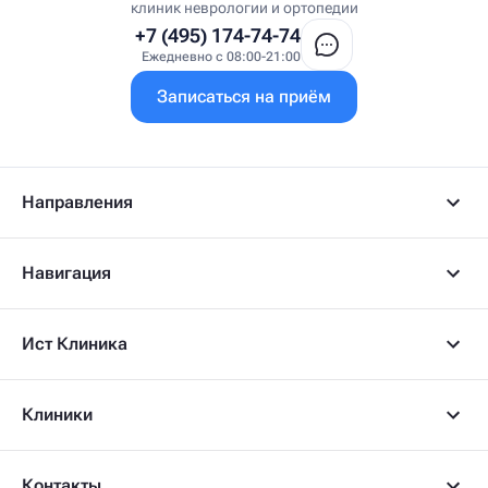
Врач УВТ
клиник неврологии и ортопедии
Врач УЗИ
+7 (495) 174-74-74
Врач ФРМ
Ежедневно с 08:00-21:00
Г
Записаться на приём
Гастроэнтеролог
Гастроэнтеролог-гепатолог
Гепатолог
Гериатр
Геронтолог
Направления
Гинеколог
Гинеколог-эндокринолог
Гипнотерапевт
Навигация
Гирудолог
Гирудотерапевт
Д
Ист Клиника
Дерматовенеролог
Дерматолог
Детский артролог
Клиники
Детский вертебролог
Детский вертеброневролог
Детский врач ЛФК
Детский врач УЗИ
Контакты