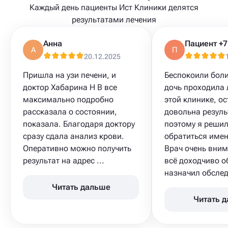
Каждый день пациенты Ист Клиники делятся
результатами лечения
Анна
А
П
20.12.2025
Пришла на узи печени, и
Беспокоили боли
доктор Хабарина Н В все
дочь проходила 
максимально подробно
этой клинике, о
рассказала о состоянии,
довольна резуль
показала. Благодаря доктору
поэтому я решил
сразу сдала анализ крови.
обратиться имен
Оперативно можно получить
Врач очень вним
результат на адрес ...
всё доходчиво о
назначил обследо
Читать дальше
Читать 