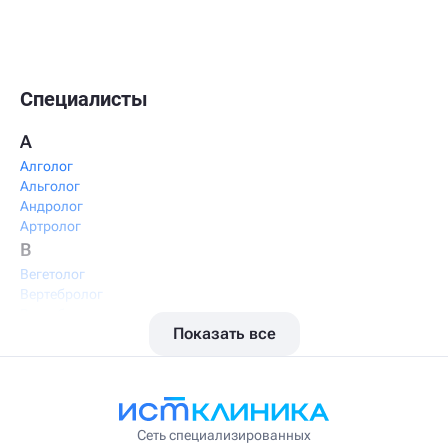
Специалисты
А
Алголог
Альголог
Андролог
Артролог
В
Вегетолог
Вертебролог
Вертеброневролог
Показать все
Вестибулолог
Висцеральный массажист
Висцеральный терапевт
Врач интегративной медицины
Врач ЛФК
Врач первичного приёма
Сеть специализированных