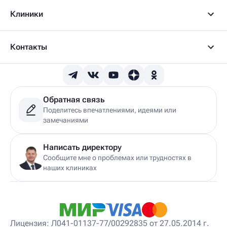
Детский артролог
Клиники
Детский вертебролог
Детский вертеброневролог
Детский врач ЛФК
Детский врач УЗИ
Контакты
Детский гастроэнтеролог
Детский гепатолог
Детский гинеколог
Детский гинеколог-эндокринолог
Детский гирудотерапевт
Обратная связь
Детский дерматовенеролог
Поделитесь впечатлениями, идеями или
Детский дерматолог
замечаниями
Детский диетолог
Детский инструктор ЛФК
Детский кинезиолог
Написать директору
Детский консультирующий врач ЛФК
Сообщите мне о проблемах или трудностях в
Детский мануальный терапевт
наших клиниках
Детский массажист
Детский невролог
Детский невролог-остеопат
Детский невропатолог
Детский нейропсихолог
Лицензия: Л041-01137-77/00292835 от 27.05.2014 г.