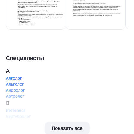
Специалисты
А
Алголог
Альголог
Андролог
Артролог
В
Вегетолог
Вертебролог
Вертеброневролог
Показать все
Вестибулолог