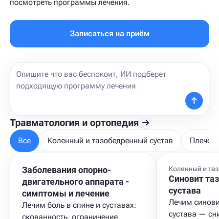
посмотреть программы лечения.
Записаться на приём
Травматология и ортопедия
Все
Коленный и тазобедренный сустав
Плечо, 
Заболевания опорно-
Коленный и та
Синовит та
двигательного аппарата -
сустава
cимптомы и лечение
Лечим синови
Лечим боль в спине и суставах:
сустава — сн
скованность, ограничение