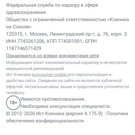
Детский нутрициолог
Федеральная служба по надзору в сфере
Детский ортопед
здравоохранения
Детский остеопат
Детский отоневролог
Общество с ограниченной ответственностью «Клиника
Детский подиатр
на Соколе»
Детский психиатр
125315, г. Москва, Ленинградский пр-т, д. 76, корп. 3
Детский психолог
ИНН 7743261206, КПП 774301001, ОГРН
Детский психотерапевт
1187746571429
Детский реабилитолог
Детский ревматолог
Ознакомится со всеми документами сети
Детский рефлексотерапевт
Информация носит ознакомительный характер и не является
Детский сомнолог
медицинской рекомендацией.
Детский спортивный врач
Ист Клиника
использует cookie
для персонализации и
Детский травматолог
удобства сайта. Сведения на сайте не являются публичной
Детский травматолог-ортопед
офертой. Актуальные цены, акции и предложения уточняйте по
Детский физиотерапевт
телефону.
Детский эндокринолог
Имеются противопоказания.
18+
Диабетолог
Необходима консультация специалиста.
Диетолог
© 2012-2026 Ист Клиника (версия 4.175.9) ·
Политика
И
обеспечения конфиденциальности
Иглорефлексотерапевт
Иглотерапевт