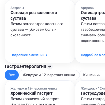
Артрозы
Артрозы
Остеоартроз коленного
Остеоартро
сустава
сустава
Лечим остеоартроз коленного
Лечим остеоа
сустава — убираем боль и
тазобедренно
скованность.
снимаем бол
подвижность.
Подробнее о лечении
Подробнее о л
Гастроэнтерология
Все
Желудок и 12-перстная кишка
Кишечник и
Желудок и 12-перстная кишка
Желудок и 12-
Хронический гастрит
Гастродуод
Лечим хронический гастрит —
Лечим гастро
убираем боль и тяжесть в
снимаем боль