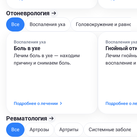
Отоневрология
Все
Воспаления уха
Головокружение и равнов
Воспаления уха
Воспаления ух
Боль в ухе
Гнойный от
Лечим боль в ухе — находим
Лечим гнойны
причину и снимаем боль.
воспаление и
Подробнее о лечении
Подробнее о л
Ревматология
Все
Артрозы
Артриты
Системные заболева