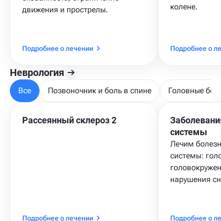
колене.
движения и прострелы.
Подробнее о лечении
Подробнее о л
Неврология
Все
Позвоночник и боль в спине
Головные бол
Рассеянный склероз 2
Заболевани
системы
Лечим болезн
системы: гол
головокружен
нарушения сн
Подробнее о лечении
Подробнее о л