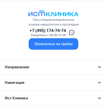
Висцеральный массажист
Висцеральный терапевт
Врач интегративной медицины
Врач ЛФК
Врач первичного приёма
Сеть специализированных
Врач УВТ
клиник неврологии и ортопедии
Врач УЗИ
+7 (495) 174-74-74
Врач ФРМ
Ежедневно с 08:00-21:00
Г
Записаться на приём
Гастроэнтеролог
Гастроэнтеролог-гепатолог
Гепатолог
Гериатр
Геронтолог
Направления
Гинеколог
Гинеколог-эндокринолог
Гипнотерапевт
Навигация
Гирудолог
Гирудотерапевт
Д
Ист Клиника
Дерматовенеролог
Дерматолог