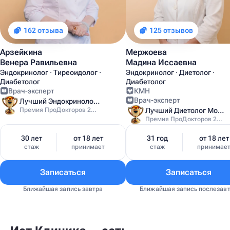
162 отзыва
125 отзывов
Арзейкина
Мержоева
Венера Равильевна
Мадина Иссаевна
Эндокринолог · Тиреоидолог ·
Эндокринолог · Диетолог ·
Диабетолог
Диабетолог
Врач-эксперт
КМН
Врач-эксперт
Лучший Эндокринолог Москвы
Премия ПроДокторов 2024
Лучший Диетолог Москвы
Премия ПроДокторов 2025
30 лет
от 18 лет
31 год
от 18 лет
стаж
принимает
стаж
принимае
Записаться
Записаться
Ближайшая запись завтра
Ближайшая запись послезав