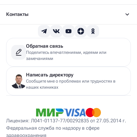
Детский вертеброневролог
Детский врач ЛФК
Детский врач УЗИ
Контакты
Детский гастроэнтеролог
Детский гепатолог
Детский гинеколог
Детский гинеколог-эндокринолог
Детский гирудотерапевт
Обратная связь
Детский дерматовенеролог
Поделитесь впечатлениями, идеями или
Детский дерматолог
замечаниями
Детский диетолог
Детский инструктор ЛФК
Детский кинезиолог
Написать директору
Детский консультирующий врач ЛФК
Сообщите мне о проблемах или трудностях в
Детский мануальный терапевт
наших клиниках
Детский массажист
Детский невролог
Детский невролог-остеопат
Детский невропатолог
Детский нейропсихолог
Лицензия: Л041-01137-77/00292835 от 27.05.2014 г.
Детский нутрициолог
Федеральная служба по надзору в сфере
Детский ортопед
здравоохранения
Детский остеопат