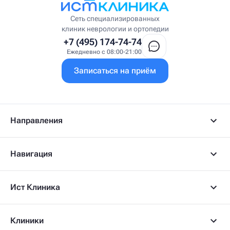
Врач ЛФК
Врач первичного приёма
Сеть специализированных
Врач УВТ
клиник неврологии и ортопедии
Врач УЗИ
+7 (495) 174-74-74
Врач ФРМ
Ежедневно с 08:00-21:00
Г
Записаться на приём
Гастроэнтеролог
Гастроэнтеролог-гепатолог
Гепатолог
Гериатр
Геронтолог
Направления
Гинеколог
Гинеколог-эндокринолог
Гипнотерапевт
Навигация
Гирудолог
Гирудотерапевт
Д
Ист Клиника
Дерматовенеролог
Дерматолог
Детский артролог
Клиники
Детский вертебролог