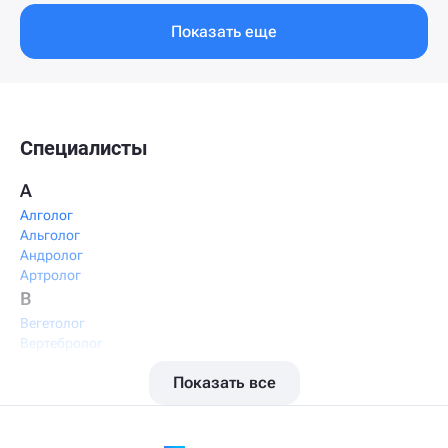
Показать еще
Специалисты
А
Алголог
Альголог
Андролог
Артролог
В
Вегетолог
Вертебролог
Вертеброневролог
Показать все
Вестибулолог
Висцеральный массажист
Висцеральный терапевт
Врач интегративной медицины