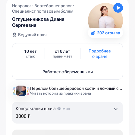
Невролог · Вертеброневролог ·
Специалист по тазовым болям
Отпущенникова Диана
Сергеевна
202 отзыва
Ведущий врач
Подробнее
10 лет
от 0 лет
о враче
стаж
принимает
Работает с беременными
Перелом большеберцовой кости и ложный сустав: моя история восстановления длиной в полтора года
Читать истории из практики врача
Консультация врача
45 мин
3000 ₽