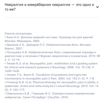
Невралгия и межрёберная невралгия — это одно и
то же?
Список литературы:
• Яхно Н.Н. Болезни нервной системы. Руководство для врачей.
Москва: Медицина, 2005.
• Данилов А.Б., Давыдов О.С. Нейропатическая боль. Москва:
Боргес, 2007.
• Латышева Н.В. Нейропатическая боль: современные подходы к
диагностике и лечению // Журнал неврологии и психиатрии. 2019. №
2. С. 12–19.
• Treede R.D. et al. Neuropathic pain: redefinition and a grading system
for clinical and research purposes // Neurology. 2008. Vol. 70 (18). P.
1630–1635.
• Jensen T.S., Baron R. Translation of symptoms and signs into
mechanisms in neuropathic pain // Pain. 2003. Vol. 102 (1–2). P. 1–8.
• Finnerup N.B. et al. Pharmacotherapy for neuropathic pain in adults: a
systematic review and meta-analysis // Lancet Neurology. 2015. Vol. 14
(2). P. 162–173.
• Омельченко А.В., Говенько Ф.С. Компрессионно-ишемические
нейропатии. Санкт-Петербург: СпецЛит, 2016.