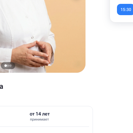
Item
1
15:30
of
6
а
от 14 лет
принимает