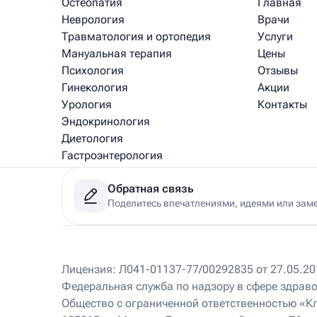
Остеопатия
Главная
Неврология
Врачи
Травматология и ортопедия
Услуги
Мануальная терапия
Цены
Психология
Отзывы
Гинекология
Акции
Урология
Контакты
Эндокринология
Диетология
Гастроэнтерология
Медицинский массаж
Обратная связь
Рефлексотерапия
Поделитесь впечатлениями, идеями или зам
Физиотерапия
Клиники
Лицензия: Л041-01137-77/00292835 от 27.05.201
Федеральная служба по надзору в сфере здрав
Ист Клиника на Соколе
220 м
Общество с ограниченной ответственностью «К
Москва, Ленинградский пр-т, д.76, корп. 3