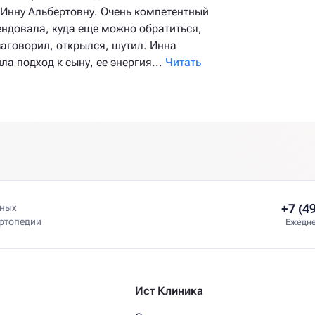
 Инну Альбертовну. Очень компетентный
ендовала, куда еще можно обратиться,
аговорил, открылся, шутил. Инна
а подход к сыну, ее энергия...
Читать
+7 (4
нных
ортопедии
Ежедне
Ист Клиника