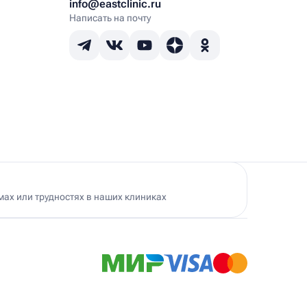
info@eastclinic.ru
Написать на почту
ах или трудностях в наших клиниках
Ист Клиника в Черемушках
500 м
. Гарибальди, 19А