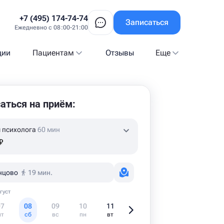
+7 (495) 174-74-74
Записаться
Ежедневно с 08:00-21:00
ции
Пациентам
Отзывы
Еще
аться на приём:
 психолога
60 мин
₽
нцово
19 мин.
густ
07
08
09
10
11
12
13
1
пт
сб
вс
пн
вт
ср
чт
пт