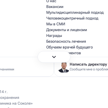
О нас
Вакансии
Мультидисциплинарный подход
Человекоцентричный подход
Мы в СМИ
Документы и лицензии
Награды
Безопасность лечения
Обучаем врачей будущего
Истории пациентов
Истории из практики врачей
Написать директору
ечаниями
Сообщите мне о проблем
4 г.
оохранения
Ист Клиника на Университете
470 м
линика на Соколе»
Москва, Ломоносовский пр-т, д. 25, корп. 4
ул