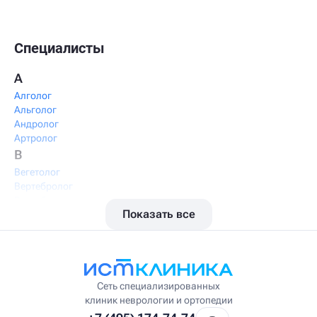
Специалисты
А
Алголог
Альголог
Андролог
Артролог
В
Вегетолог
Вертебролог
Вертеброневролог
Показать все
Вестибулолог
Висцеральный массажист
Висцеральный терапевт
Врач интегративной медицины
Врач ЛФК
Врач первичного приёма
Сеть специализированных
Врач УВТ
клиник неврологии и ортопедии
Врач УЗИ