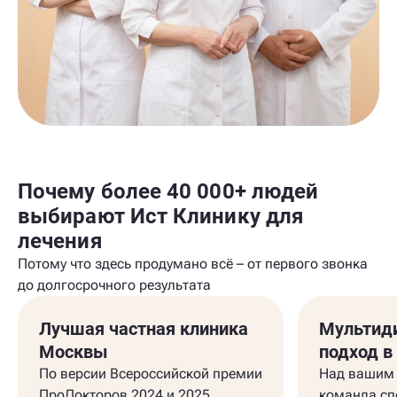
Почему более 40 000+ людей
выбирают Ист Клинику для
лечения
Потому что здесь продумано всё – от первого звонка
до долгосрочного результата
Лучшая частная клиника
Мультид
Москвы
подход в
По версии Всероссийской премии
Над вашим 
ПроДокторов 2024 и 2025.
команда сп